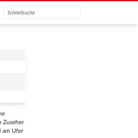
ne
n Zuseher
d am Ufer