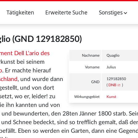
Tätigkeiten
Erweiterte Suche
Sonstiges
glio (GND 129182850)
ent Dell L'ario des
Nachname
Quaglio
rkunst bei seinem
Vorname
Julius
o
. Er machte hierauf
chland
, und wurde dann
129182850
GND
(
DNB
)
estellt, und von dort
etzt, wo er, leider! zu
Wirkungsgebiet
Kunst
die ihn kannten und von
n und bewunderten, den 28ten Jänner 1800 starb. Sei
und Schnee bedeckt, sind so trefflich gemalt, daß de
 befällt. Eben so werden ein Garten, dann eine Gegen