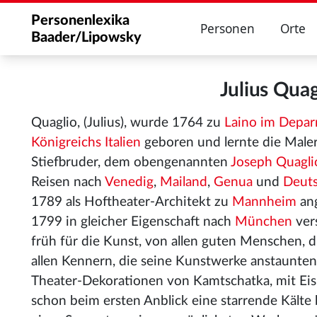
Personenlexika
Personen
Orte
Baader/Lipowsky
Julius Qua
Quaglio, (Julius), wurde 1764 zu
Laino im Deparm
Königreichs Italien
geboren und lernte die Male
Stiefbruder, dem obengenannten
Joseph Quagli
Reisen nach
Venedig
,
Mailand
,
Genua
und
Deuts
1789 als Hoftheater-Architekt zu
Mannheim
ang
1799 in gleicher Eigenschaft nach
München
vers
früh für die Kunst, von allen guten Menschen, 
allen Kennern, die seine Kunstwerke anstaunte
Theater-Dekorationen von Kamtschatka, mit Eis 
schon beim ersten Anblick eine starrende Kälte