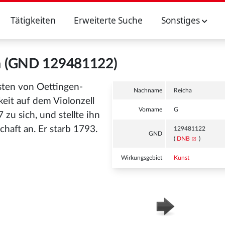
Tätigkeiten
Erweiterte Suche
Sonstiges
a (GND 129481122)
rsten von Oettingen-
Nachname
Reicha
keit auf dem Violonzell
Vorname
G
zu sich, und stellte ihn
chaft an. Er starb 1793.
129481122
GND
(
DNB
)
Wirkungsgebiet
Kunst