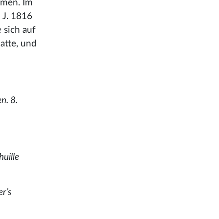
dmen. Im
 J. 1816
e sich auf
atte, und
n. 8.
huille
er’s