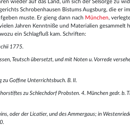
hren wieder auf das Land, um sich der Selsorge zu wi
erichts Schrobenhausen Bistums Augsburg, die er im
fgeben muste. Er gieng dann nach
München
, verlegt
 vielen Jahren Kenntniße und Materialien gesammelt h
wozu ein Schlagfluß kam. Schriften:
achii 1775.
ossen, Teutsch übersetzt, und mit Noten u. Vorrede versehe
 zu Goffine Unterrichtsbuch. B. II.
horstiftes zu Schlechdorf Probsten. 4. München gedr. b. T
ins, oder der Licatier, und des Ammergaus; in Westenried
0.