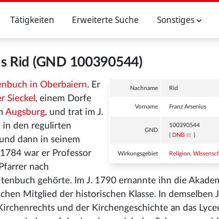
Tätigkeiten
Erweiterte Suche
Sonstiges
us Rid (GND 100390544)
enbuch in Oberbaiern
. Er
Nachname
Rid
r Sieckel
, einem Dorfe
Vorname
Franz Arsenius
in
Augsburg
, und trat im J.
, in den regulirten
100390544
GND
(
DNB
)
 und dann in seinem
 1784 war er Professor
Wirkungsgebiet
Religion
,
Wissensch
farrer nach
aitenbuch gehörte. Im J. 1790 ernannte ihn die Akade
chen Mitglied der historischen Klasse. In demselben 
 Kirchenrechts und der Kirchengeschichte an das Lyc