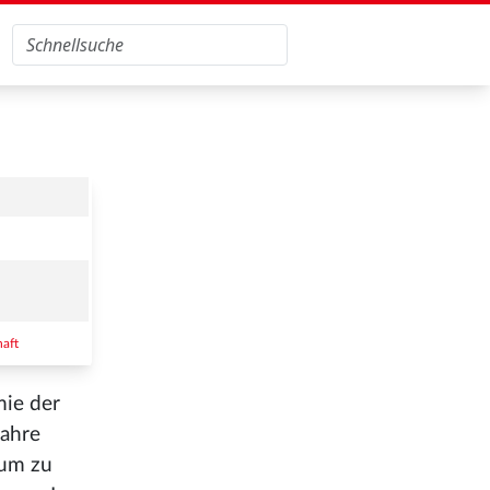
aft
mie der
Jahre
eum zu