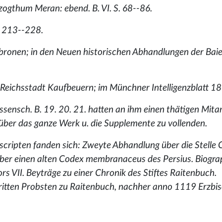
zogthum Meran: ebend. B. VI. S. 68--86.
. 213--228.
bronen; in den Neuen historischen Abhandlungen der Baie
Reichsstadt Kaufbeuern; im Münchner Intelligenzblatt 180
nsch. B. 19. 20. 21. hatten an ihm einen thätigen Mitar
r über das ganze Werk u. die Supplemente zu vollenden.
cripten fanden sich: Zweyte Abhandlung über die Stelle C
über einen alten Codex membranaceus des Persius. Biogra
s VII. Beyträge zu einer Chronik des Stiftes Raitenbuch.
itten Probsten zu Raitenbuch, nachher anno 1119 Erzbis