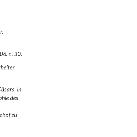
r.
6. n. 30.
beiter,
äsars: in
phie des
chof zu