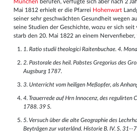
München
berufen, verfügte sich aber nach 2 Ja
Mai 1812 erhielt er die Pfarrei
Hohenwart
Landg
seiner sehr geschwächten Gesundheit wegen au
seine Studien der Geschichte, wozu er sich seit
starb den 20. Mai 1822 an einem Nervenfieber, 
1. Ratio studii theologici Raitenbuchae. 4. Mon
2. Pastorale des heil. Pabstes Gregorius des Gr
Augsburg 1787.
3. Unterricht vom heiligen Meßopfer, als Anhang
4. Trauerrede auf Hrn Innocenz, des regulirten C
1788. 39 S.
5. Versuch über die alte Geographie des Lechrha
Beyträgen zur vaterländ. Historie B. IV. S. 31--7