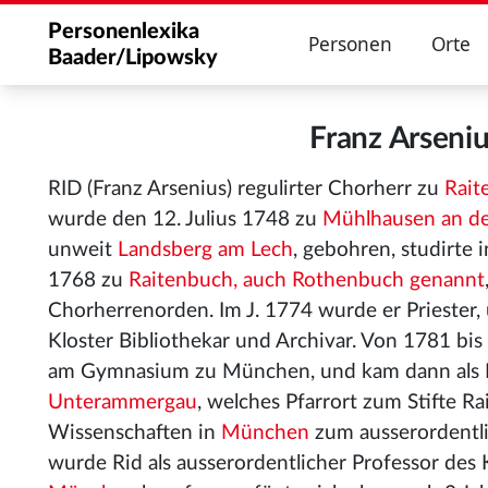
Personenlexika
Personen
Orte
Baader/Lipowsky
Franz Arseni
RID (Franz Arsenius) regulirter Chorherr zu
Rait
wurde den 12. Julius 1748 zu
Mühlhausen an de
unweit
Landsberg am Lech
, gebohren, studirte 
1768 zu
Raitenbuch, auch Rothenbuch genannt
Chorherrenorden. Im J. 1774 wurde er Priester,
Kloster Bibliothekar und Archivar. Von 1781 bis
am Gymnasium zu München, und kam dann als P
Unterammergau
, welches Pfarrort zum Stifte R
Wissenschaften in
München
zum ausserordentli
wurde Rid als ausserordentlicher Professor des