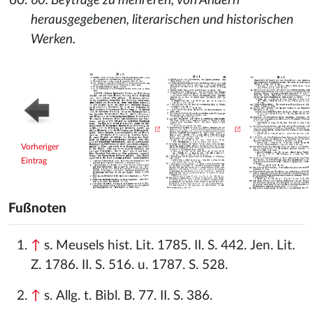
60. Beyträge zu mehreren, von Andern
herausgegebenen, literarischen und historischen
Werken.
Vorheriger
Eintrag
Fußnoten
↑
s. Meusels hist. Lit. 1785. II. S. 442. Jen. Lit.
Z. 1786. II. S. 516. u. 1787. S. 528.
↑
s. Allg. t. Bibl. B. 77. II. S. 386.