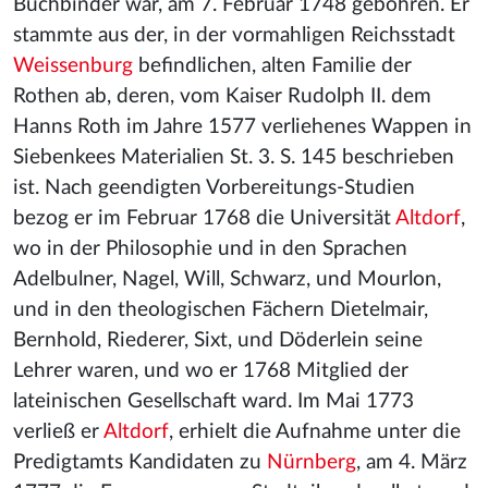
Buchbinder war, am 7. Februar 1748 gebohren. Er
stammte aus der, in der vormahligen Reichsstadt
Weissenburg
befindlichen, alten Familie der
Rothen ab, deren, vom Kaiser Rudolph II. dem
Hanns Roth im Jahre 1577 verliehenes Wappen in
Siebenkees Materialien St. 3. S. 145 beschrieben
ist. Nach geendigten Vorbereitungs-Studien
bezog er im Februar 1768 die Universität
Altdorf
,
wo in der Philosophie und in den Sprachen
Adelbulner, Nagel, Will, Schwarz, und Mourlon,
und in den theologischen Fächern Dietelmair,
Bernhold, Riederer, Sixt, und Döderlein seine
Lehrer waren, und wo er 1768 Mitglied der
lateinischen Gesellschaft ward. Im Mai 1773
verließ er
Altdorf
, erhielt die Aufnahme unter die
Predigtamts Kandidaten zu
Nürnberg
, am 4. März