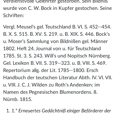
Verdienstvolle Gelehrter gestorben. Sein Bildniß
wurde von C. W. Bock in Kupfer gestochen. Seine
Schriften:
Vergl. Meusel’s gel. Teutschland B. VI. S. 452--454.
B. X. S. 515. B. XV. S. 219. u. B. XIX. S. 446. Bock’s
u. Moser’s Sammlung von Bildnißen gel. Männer
1802. Heft 24. Journal von u. für Teutschland
1785. St. 3. S. 243. Will’s und Nopitsch Nürnberg.
Gel. Lexikon B. VII. S. 319--323. u. B. VIII. S. 469.
Repertorium allg. der Lit. 1785--1800. Ersch
Handbuch der teutschen Literatur Abth. IV. VI. VII.
u. VIII. J. C. J. Wilden zu Roth’s Andenken; im
Namen des Pegnesischen Blumenordens. 8.
Nürnb. 1815.
1.* Erneuertes Gedächtniß einiger Beförderer der