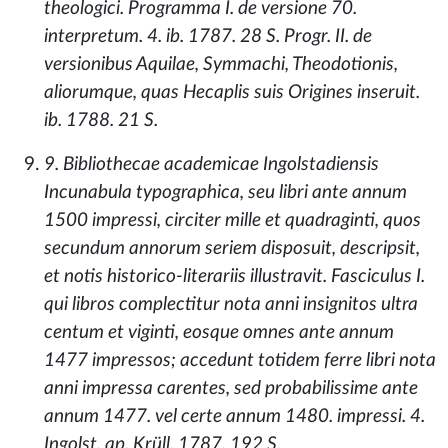
theologici. Programma I. de versione 70.
interpretum. 4. ib. 1787. 28 S. Progr. II. de
versionibus Aquilae, Symmachi, Theodotionis,
aliorumque, quas Hecaplis suis Origines inseruit.
ib. 1788. 21 S.
9. Bibliothecae academicae Ingolstadiensis
Incunabula typographica, seu libri ante annum
1500 impressi, circiter mille et quadraginti, quos
secundum annorum seriem disposuit, descripsit,
et notis historico-literariis illustravit. Fasciculus I.
qui libros complectitur nota anni insignitos ultra
centum et viginti, eosque omnes ante annum
1477 impressos; accedunt totidem ferre libri nota
anni impressa carentes, sed probabilissime ante
annum 1477. vel certe annum 1480. impressi. 4.
Ingolst. ap. Krüll. 1787. 192 S.