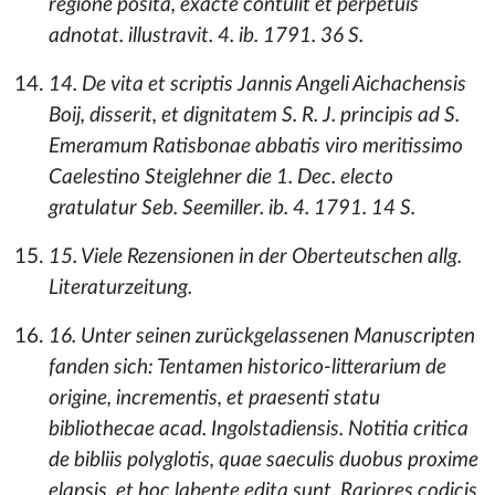
regione posita, exacte contulit et perpetuis
adnotat. illustravit. 4. ib. 1791. 36 S.
14. De vita et scriptis Jannis Angeli Aichachensis
Boij, disserit, et dignitatem S. R. J. principis ad S.
Emeramum Ratisbonae abbatis viro meritissimo
Caelestino Steiglehner die 1. Dec. electo
gratulatur Seb. Seemiller. ib. 4. 1791. 14 S.
15. Viele Rezensionen in der Oberteutschen allg.
Literaturzeitung.
16. Unter seinen zurückgelassenen Manuscripten
fanden sich: Tentamen historico-litterarium de
origine, incrementis, et praesenti statu
bibliothecae acad. Ingolstadiensis. Notitia critica
de bibliis polyglotis, quae saeculis duobus proxime
elapsis, et hoc labente edita sunt. Rariores codicis