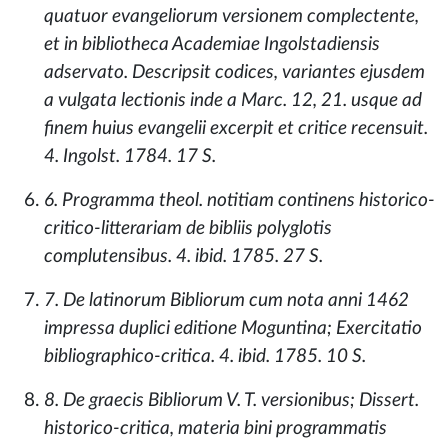
quatuor evangeliorum versionem complectente,
et in bibliotheca Academiae Ingolstadiensis
adservato. Descripsit codices, variantes ejusdem
a vulgata lectionis inde a Marc. 12, 21. usque ad
finem huius evangelii excerpit et critice recensuit.
4. Ingolst. 1784. 17 S.
6. Programma theol. notitiam continens historico-
critico-litterariam de bibliis polyglotis
complutensibus. 4. ibid. 1785. 27 S.
7. De latinorum Bibliorum cum nota anni 1462
impressa duplici editione Moguntina; Exercitatio
bibliographico-critica. 4. ibid. 1785. 10 S.
8. De graecis Bibliorum V. T. versionibus; Dissert.
historico-critica, materia bini programmatis