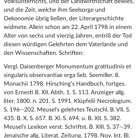
Volksunterrichts, und der Landwirthschaft bewies,
und die Zeit, welche ihm Seelsorge und
Oekonomie übrig ließen, der Literargeschichte
widmete. Allein schon am 22. April 1798 in einem
Alter von sechs und vierzig Jahren, entriß der Tod
diesen würdigen Gelehrten dem Vaterlande und
den Wissenschaften. Schriften:
Vergl. Daisenberger Monumentum gratitudinis et
singularis observantiae erga Seb. Seemiller. 8.
Monachii 1798. Hirsching’s Handbuch, fortges.
von Ernesti B. XII. Abth. 1. S. 113. Anzeiger allg.
liter. 1800. n. 201. S. 1991. Klüpfelii Necrologium.
S. 196--202. Meusel’s gelehrtes Teutschl. B. VII. S.
435. B. X. S. 657. B. XI. S. 694. u. B. XII. S. 382.
Meusel’s Lexikon verst. Schriftst. B. XIII. S. 37--39.
Jenaische allg. Literat. Zeitung. 1798. Nov. Int. Bl.