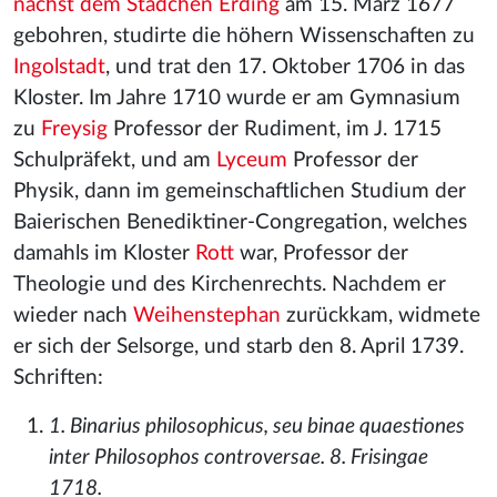
nächst dem Städchen Erding
am 15. März 1677
gebohren, studirte die höhern Wissenschaften zu
Ingolstadt
, und trat den 17. Oktober 1706 in das
Kloster. Im Jahre 1710 wurde er am Gymnasium
zu
Freysig
Professor der Rudiment, im J. 1715
Schulpräfekt, und am
Lyceum
Professor der
Physik, dann im gemeinschaftlichen Studium der
Baierischen Benediktiner-Congregation, welches
damahls im Kloster
Rott
war, Professor der
Theologie und des Kirchenrechts. Nachdem er
wieder nach
Weihenstephan
zurückkam, widmete
er sich der Selsorge, und starb den 8. April 1739.
Schriften:
1. Binarius philosophicus, seu binae quaestiones
inter Philosophos controversae. 8. Frisingae
1718.