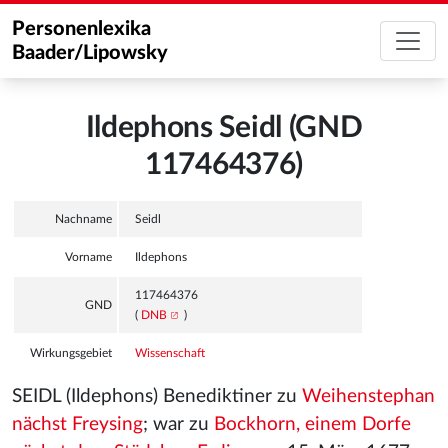
Personenlexika
Baader/Lipowsky
Ildephons Seidl (GND
117464376)
Nachname
Seidl
Vorname
Ildephons
117464376
GND
(
DNB
)
Wirkungsgebiet
Wissenschaft
SEIDL (Ildephons) Benediktiner zu
Weihenstephan
nächst Freysing
; war zu
Bockhorn, einem Dorfe