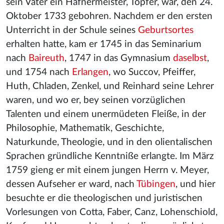
sein Vater ein Hafnermeister, Töpfer, war, den 24.
Oktober 1733 gebohren. Nachdem er den ersten
Unterricht in der Schule seines
Geburtsortes
erhalten hatte, kam er 1745 in das Seminarium
nach
Baireuth
, 1747 in das Gymnasium
daselbst
,
und 1754 nach
Erlangen
, wo Succov, Pfeiffer,
Huth, Chladen, Zenkel, und Reinhard seine Lehrer
waren, und wo er, bey seinen vorzüglichen
Talenten und einem unermüdeten Fleiße, in der
Philosophie, Mathematik, Geschichte,
Naturkunde, Theologie, und in den olientalischen
Sprachen gründliche Kenntniße erlangte. Im März
1759 gieng er mit einem jungen Herrn v. Meyer,
dessen Aufseher er ward, nach
Tübingen
, und hier
besuchte er die theologischen und juristischen
Vorlesungen von Cotta, Faber, Canz, Lohenschiold,