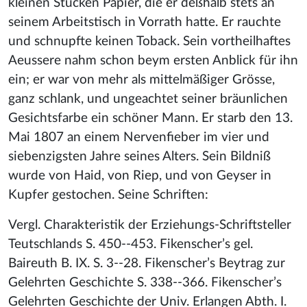
kleinen Stücken Papier, die er deßhalb stets an
seinem Arbeitstisch in Vorrath hatte. Er rauchte
und schnupfte keinen Toback. Sein vortheilhaftes
Aeussere nahm schon beym ersten Anblick für ihn
ein; er war von mehr als mittelmäßiger Grösse,
ganz schlank, und ungeachtet seiner bräunlichen
Gesichtsfarbe ein schöner Mann. Er starb den 13.
Mai 1807 an einem Nervenfieber im vier und
siebenzigsten Jahre seines Alters. Sein Bildniß
wurde von Haid, von Riep, und von Geyser in
Kupfer gestochen. Seine Schriften:
Vergl. Charakteristik der Erziehungs-Schriftsteller
Teutschlands S. 450--453. Fikenscher’s gel.
Baireuth B. IX. S. 3--28. Fikenscher’s Beytrag zur
Gelehrten Geschichte S. 338--366. Fikenscher’s
Gelehrten Geschichte der Univ. Erlangen Abth. I.