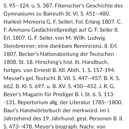
S. 95--124. u. S. 387. Fikenscher’s Geschichte des
Gymnasiums zu Baireuth St. VI. S. 451--480.
Harlesii Memoria G. F. Seileri. Fol. Erlang 1807. C.
F. Ammons Gedächtnißpredigt auf G. F. Seiler 8.
Erl. 1807. G. F. Seiler, von M. Wilh. Ludwig
Steinbrenner; eine dankbare Reminicenz. 8. Erl.
1807. Becker’s Nationalzeitung der Teutschen
1808. St. 18. Hirsching’s hist. lit. Handbuch,
fortges. von Ernesti B. XII. Abth. 1. S. 157-194.
Meusel’s gel. Teutschl. B. VII. S. 447--457. B. X. S.
662. B. XI. S. 697. u. B. XV. S. 450--452. J. R. G.
Beyer’s Magazin für Prediger B. I. St. 6. S. 113-
-131. Repertorium allg. der Literatur 1785--1800.
Baur’s Handwörterbuch der merkwürd. im I.
Jahrzehend des 19. Jahrhund. gest. Personen B. II.
S. 473--478. Meyer’s biograph. Nachr. von