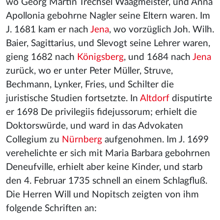
wo Georg Martin Trechsel Waagmeister, und Anna
Apollonia gebohrne Nagler seine Eltern waren. Im
J. 1681 kam er nach
Jena
, wo vorzüglich Joh. Wilh.
Baier, Sagittarius, und Slevogt seine Lehrer waren,
gieng 1682 nach
Königsberg
, und 1684 nach
Jena
zurück, wo er unter Peter Müller, Struve,
Bechmann, Lynker, Fries, und Schilter die
juristische Studien fortsetzte. In
Altdorf
disputirte
er 1698 De privilegiis fidejussorum; erhielt die
Doktorswürde, und ward in das Advokaten
Collegium zu
Nürnberg
aufgenohmen. Im J. 1699
verehelichte er sich mit Maria Barbara gebohrnen
Deneufville, erhielt aber keine Kinder, und starb
den 4. Februar 1735 schnell an einem Schlagfluß.
Die Herren Will und Nopitsch zeigten von ihm
folgende Schriften an: