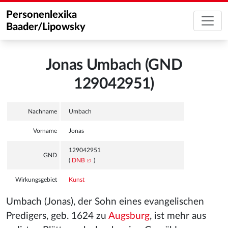
Personenlexika
Baader/Lipowsky
Jonas Umbach (GND
129042951)
Nachname
Umbach
Vorname
Jonas
129042951
GND
(
DNB
)
Wirkungsgebiet
Kunst
Umbach (Jonas), der Sohn eines evangelischen
Predigers, geb. 1624 zu
Augsburg
, ist mehr aus