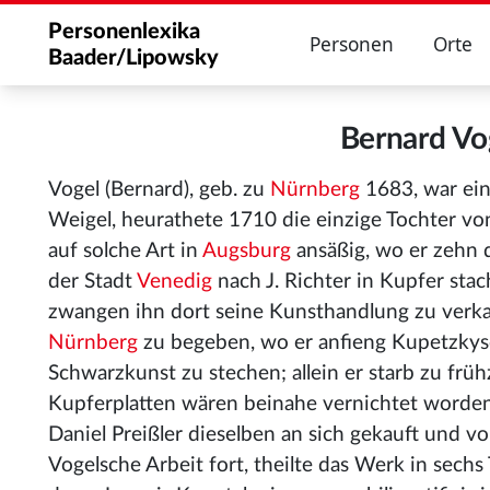
Personenlexika
Personen
Orte
Baader/Lipowsky
Bernard V
Vogel (Bernard), geb. zu
Nürnberg
1683, war ein
Weigel, heurathete 1710 die einzige Tochter vo
auf solche Art in
Augsburg
ansäßig, wo er zehn 
der Stadt
Venedig
nach J. Richter in Kupfer sta
zwangen ihn dort seine Kunsthandlung zu verk
Nürnberg
zu begeben, wo er anfieng Kupetzky
Schwarzkunst zu stechen
; allein er starb zu frü
Kupferplatten wären beinahe vernichtet worden
Daniel Preißler dieselben an sich gekauft und v
Vogelsche Arbeit fort, theilte das Werk in sechs