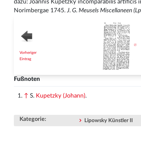
dazu: Joannis Kupetzky incomparabilis artificis
Norimbergae 1745.
J. G. Meusels Miscellaneen (Lpz
Vorheriger
Eintrag
Fußnoten
↑
S.
Kupetzky (Johann)
.
Kategorie
:
Lipowsky Künstler II