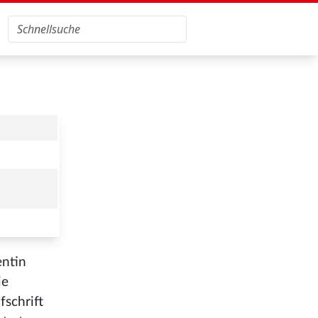
entin
ie
fschrift