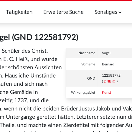
Tätigkeiten
Erweiterte Suche
Sonstiges
ogel (GND 122581792)
 Schüler des Christ.
Nachname
Vogel
n E. C. Heiß, und wurde
Vorname
Bernard
der schönsten Aussichten
ch. Häusliche Umstände
122581792
GND
(
DNB
)
aufen und sich nach
sche Gemälde in
Wirkungsgebiet
Kunst
hzeitig 1737, und die
, wenn nicht die beiden Brüder Justus Jakob und Val
om Untergange gerettet hätten. Letzterer setzte nun d
 Theile, und machte einen Zierdetitel mit folgender Au