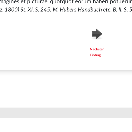
 imagines et picturae, quotquot eorum haberi potuerun
. 1800) St. XI. S. 245.
M. Hubers Handbuch etc. B. II. S. 
Nächster
Eintrag