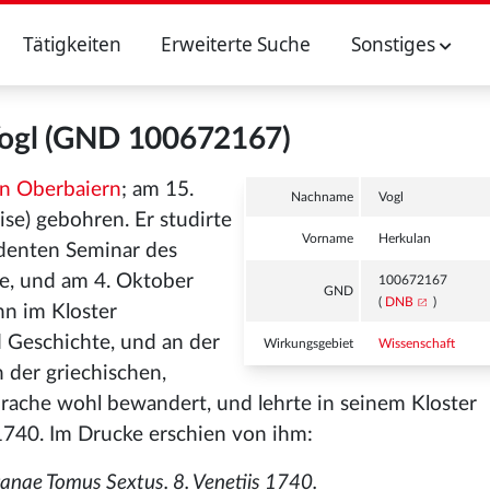
Tätigkeiten
Erweiterte Suche
Sonstiges
Vogl (GND 100672167)
 in Oberbaiern
; am 15.
Nachname
Vogl
ise) gebohren. Er studirte
Vorname
Herkulan
tudenten Seminar des
e, und am 4. Oktober
100672167
GND
(
DNB
)
nn im Kloster
 Geschichte, und an der
Wirkungsgebiet
Wissenschaft
n der griechischen,
prache wohl bewandert, und lehrte in seinem Kloster
 1740. Im Drucke erschien von ihm:
ganae Tomus Sextus. 8. Venetiis 1740.