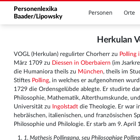
Personenlexika
Personen
Orte
Baader/Lipowsky
Herkulan 
VOGL (Herkulan) regulirter Chorherr zu
Polling
März 1709 zu
Diessen in Oberbaiern
(im Jsarkre
die Humaniora theils zu
München
, theils im S
Stiftes
Polling
, in welches er aufgenohmen wurd
1729 die Ordensgelübde ablegte. Er studirte da
Philosophie, Mathematik, Alterthumskunde, und
Universität zu
Ingolstadt
die Theologie. Er war i
hebräischen, italienischen, und französischen S
Philosophie und Philologie. Er starb am 9. April
1. Mathesis Pollingana, seu Philosophiae Pollin