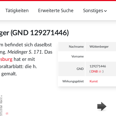
Tätigkeiten
Erweiterte Suche
Sonstiges
ger (GND 129271446)
hm befindet sich daselbst
Nachname
Wüttenberger
ung.
Meidinger S. 171.
Das
Vorname
sburg
hat er mit
ltarblatt: die h.
129271446
GND
(
DNB
)
, gemalt.
Wirkungsgebiet
Kunst