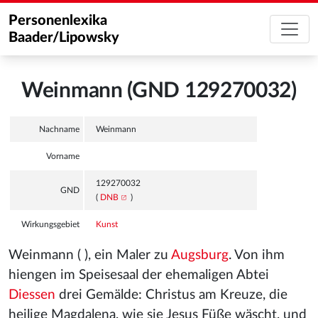
Personenlexika
Baader/Lipowsky
Weinmann (GND 129270032)
Nachname
Weinmann
Vorname
129270032
GND
(
DNB
)
Wirkungsgebiet
Kunst
Weinmann ( ), ein Maler zu
Augsburg
. Von ihm
hiengen im Speisesaal der ehemaligen Abtei
Diessen
drei Gemälde: Christus am Kreuze, die
heilige Magdalena, wie sie Jesus Füße wäscht, und