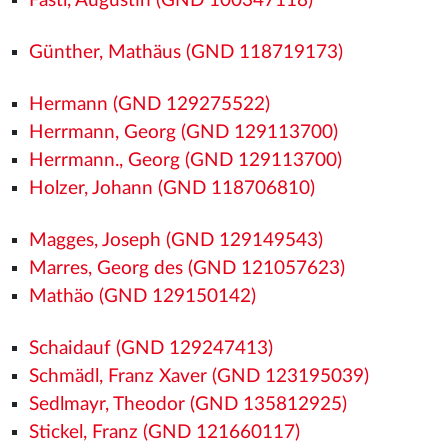
Fastl, Augustin (GND 100347118)
Günther, Mathäus (GND 118719173)
Hermann (GND 129275522)
Herrmann, Georg (GND 129113700)
Herrmann., Georg (GND 129113700)
Holzer, Johann (GND 118706810)
Magges, Joseph (GND 129149543)
Marres, Georg des (GND 121057623)
Mathäo (GND 129150142)
Schaidauf (GND 129247413)
Schmädl, Franz Xaver (GND 123195039)
Sedlmayr, Theodor (GND 135812925)
Stickel, Franz (GND 121660117)