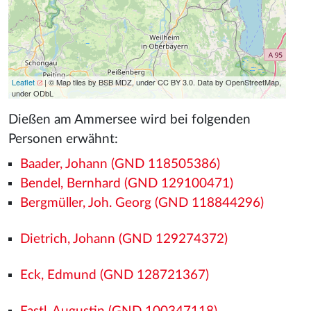
Leaflet
| © Map tiles by BSB MDZ, under CC BY 3.0. Data by OpenStreetMap,
under ODbL
Dießen am Ammersee wird bei folgenden
Personen erwähnt:
Baader, Johann (GND 118505386)
Bendel, Bernhard (GND 129100471)
Bergmüller, Joh. Georg (GND 118844296)
Dietrich, Johann (GND 129274372)
Eck, Edmund (GND 128721367)