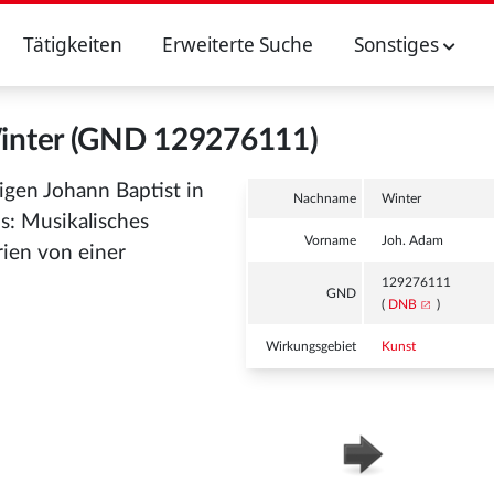
Tätigkeiten
Erweiterte Suche
Sonstiges
inter (GND 129276111)
ligen Johann Baptist in
Nachname
Winter
: Musikalisches
Vorname
Joh. Adam
rien von einer
129276111
GND
(
DNB
)
Wirkungsgebiet
Kunst