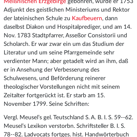
Meißnischen Erzgebirge
gebohren, wurde er 1753
Adjunkt des geistlichen Ministeriums und Rektor
der lateinischen Schule zu
Kaufbeuern
, dann
daselbst Diakon und Hospitalprediger, und am 14.
Nov. 1783 Stadtpfarrer, Asseßor Consistorii und
Scholarch. Er war zwar ein um das Studium der
Literatur und um seine Pfarrgemeinde sehr
verdienter Mann; aber getadelt wird an ihm, daß
er in Ansehung der Verbesserung des
Schulwesens, und Beförderung reinerer
theologischer Vorstellungen nicht mit seinem
Zeitalter fortgerückt ist. Er starb am 15.
November 1799. Seine Schriften:
Vergl. Meusel’s gel. Teutschland S. A. B. I. S. 59--62.
Meusel’s Lexikon verstorbn. Schriftsteller B. I. S.
78--82. Ladvocats fortges. hist. Handwörterbuch