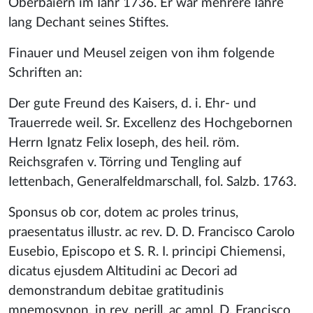
Oberbaiern im Iahr 1736. Er war mehrere Iahre
lang Dechant seines Stiftes.
Finauer und Meusel zeigen von ihm folgende
Schriften an:
Der gute Freund des Kaisers, d. i. Ehr- und
Trauerrede weil. Sr. Excellenz des Hochgebornen
Herrn Ignatz Felix Ioseph, des heil. röm.
Reichsgrafen v. Törring und Tengling auf
Iettenbach, Generalfeldmarschall, fol. Salzb. 1763.
Sponsus ob cor, dotem ac proles trinus,
praesentatus illustr. ac rev. D. D. Francisco Carolo
Eusebio, Episcopo et S. R. I. principi Chiemensi,
dicatus ejusdem Altitudini ac Decori ad
demonstrandum debitae gratitudinis
mnemosynon, in rev. perill. ac ampl. D. Francisco