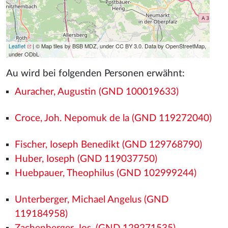
Leaflet
| © Map tiles by BSB MDZ, under CC BY 3.0. Data by OpenStreetMap,
under ODbL
Au wird bei folgenden Personen erwähnt:
Auracher, Augustin (GND 100019633)
Croce, Joh. Nepomuk de la (GND 119272040)
Fischer, Ioseph Benedikt (GND 129768790)
Huber, Ioseph (GND 119037750)
Huebpauer, Theophilus (GND 102999244)
Unterberger, Michael Angelus (GND
119184958)