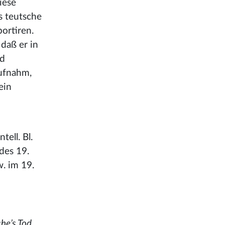
iese
s teutsche
ortiren.
daß er in
nd
aufnahm,
ein
tell. Bl.
des 19.
w. im 19.
he’s Tod.