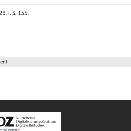
 28. I. S. 155.
er I
Sammlungen