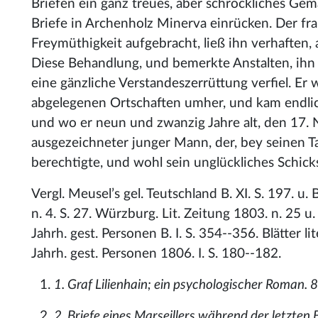
Briefen ein ganz treues, aber schröckliches Ge
Briefe in Archenholz Minerva einrücken. Der fr
Freymüthigkeit aufgebracht, ließ ihn verhaften,
Diese Behandlung, und bemerkte Anstalten, ihn 
eine gänzliche Verstandeszerrüttung verfiel. 
abgelegenen Ortschaften umher, und kam endli
und wo er neun und zwanzig Jahre alt, den 17.
ausgezeichneter junger Mann, der, bey seinen 
berechtigte, und wohl sein unglückliches Schicksa
Vergl. Meusel’s gel. Teutschland B. XI. S. 197. u. B
n. 4. S. 27. Würzburg. Lit. Zeitung 1803. n. 25
Jahrh. gest. Personen B. I. S. 354--356. Blätter 
Jahrh. gest. Personen 1806. I. S. 180--182.
1. Graf Lilienhain; ein psychologischer Roman. 
2. Briefe eines Marseillers während der letzte