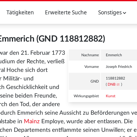
Tätigkeiten
Erweiterte Suche
Sonstiges
h Emmerich (GND 118812882)
 war den 21. Februar 1773
Nachname
Emmerich
dium der Rechte, verließ
Vorname
Joseph Friedrich
ral Hoche sich dort
r Militär- und
118812882
GND
(
DNB
)
rch Geschicklichkeit und
 seine beiden Freunde,
Wirkungsgebiet
Kunst
rch den Tod, der andere
durch Emmerich seine Aussicht zu Beförderungen ver
lstabe in
Mainz
Employe, wurde aber entlassen. Die
chen Departements entflammte seinen Unwillen; er e