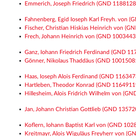
Emmerich, Joseph Friedrich (GND 1188128
Fahnenberg, Egid Ioseph Karl Freyh. von 
Fischer, Christian Hiskias Heinrich von (
Frech, Johann Heinrich von (GND 1003443
Ganz, Iohann Friedrich Ferdinand (GND 1
Gönner, Nikolaus Thaddäus (GND 1001508
Haas, Ioseph Alois Ferdinand (GND 116347
Hartleben, Theodor Konrad (GND 1164911
Hillesheim, Alois Fridrich Wilhelm von (G
Jan, Johann Christian Gottlieb (GND 1357
Koflern, Iohann Baptist Karl von (GND 10
Kreitmayr, Alois Wiguläus Freyherr von (