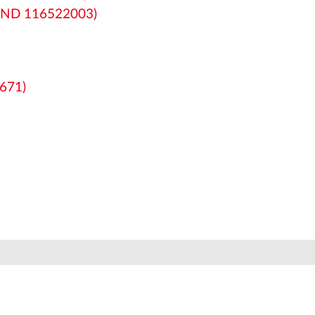
(GND 116522003)
671)