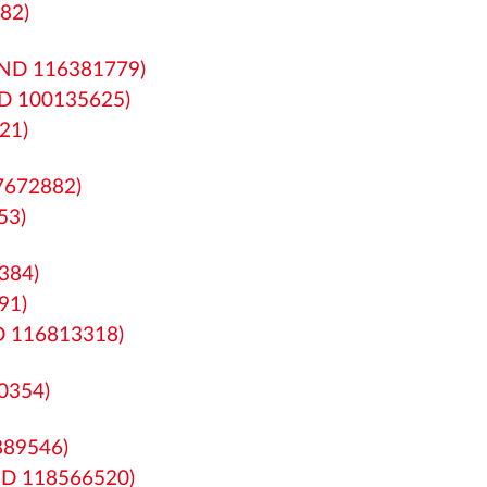
82)
(GND 116381779)
GND 100135625)
21)
17672882)
53)
384)
91)
ND 116813318)
20354)
2889546)
GND 118566520)