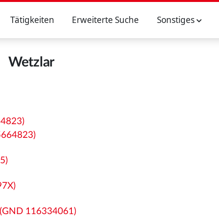
Tätigkeiten
Erweiterte Suche
Sonstiges
Wetzlar
64823)
15664823)
5)
97X)
b (GND 116334061)