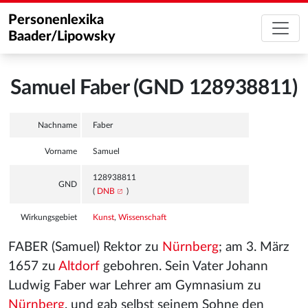
Personenlexika
Baader/Lipowsky
Samuel Faber (GND 128938811)
Nachname
Faber
Vorname
Samuel
128938811
GND
(
DNB
)
Wirkungsgebiet
Kunst
,
Wissenschaft
FABER (Samuel) Rektor zu
Nürnberg
; am 3. März
1657 zu
Altdorf
gebohren. Sein Vater Johann
Ludwig Faber war Lehrer am Gymnasium zu
Nürnberg
, und gab selbst seinem Sohne den