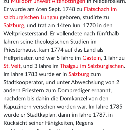
zu
Mülldorf unweit Altenöttingen
in Niederbaiern.
Er wurde am 6ten Sept. 1748 zu
Flatschach im
salzburgischen Lungau
geboren, studirte zu
Salzburg
, und trat am 14ten Iun. 1770 in den
Weltpriesterstand. Er vollendete nach fünfthalb
Iahren seine theologischen Studien im
Priesterhause, kam 1774 auf das Land als
Helfpriester, und war 5 Iahre im
Gastein
, 1 Iahr zu
St. Veit
, und 3 Iahre im
Thalgau im Salzburgischen
.
Im Iahre 1783 wurde er in
Salzburg
zum
Stadtkooperator, und unter Abwechslung von 2
andern Priestern zum Domprediger ernannt,
nachdem bis dahin die Domkanzel von den
Kapuzinern versehen worden war. Im Iahre 1785
wurde er Stadtkaplan, dann im Iahre 1787, in
Rücksicht seiner Fähigkeiten, Regens