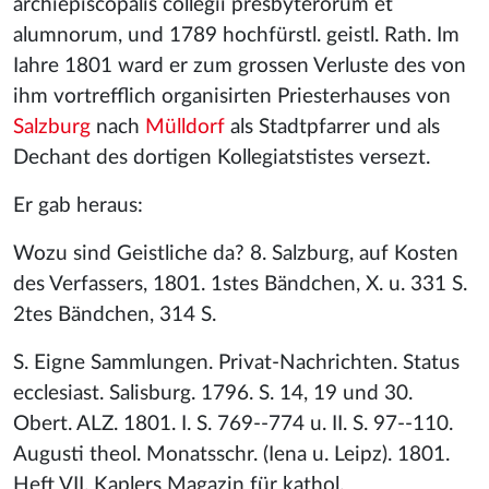
archiepiscopalis collegii presbyterorum et
alumnorum, und 1789 hochfürstl. geistl. Rath. Im
Iahre 1801 ward er zum grossen Verluste des von
ihm vortrefflich organisirten Priesterhauses von
Salzburg
nach
Mülldorf
als Stadtpfarrer und als
Dechant des dortigen Kollegiatstistes versezt.
Er gab heraus:
Wozu sind Geistliche da? 8. Salzburg, auf Kosten
des Verfassers, 1801. 1stes Bändchen, X. u. 331 S.
2tes Bändchen, 314 S.
S. Eigne Sammlungen. Privat-Nachrichten. Status
ecclesiast. Salisburg. 1796. S. 14, 19 und 30.
Obert. ALZ. 1801. I. S. 769--774 u. II. S. 97--110.
Augusti theol. Monatsschr. (Iena u. Leipz). 1801.
Heft VII. Kaplers Magazin für kathol.