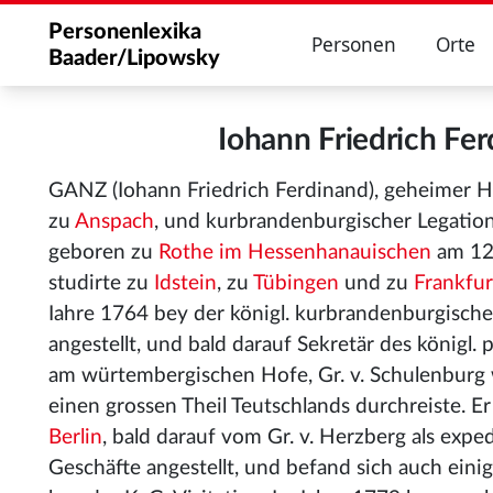
Personenlexika
Personen
Orte
Baader/Lipowsky
Iohann Friedrich F
GANZ (Iohann Friedrich Ferdinand), geheimer H
zu
Anspach
, und kurbrandenburgischer Legatio
geboren zu
Rothe im Hessenhanauischen
am 12t
studirte zu
Idstein
, zu
Tübingen
und zu
Frankfur
Iahre 1764 bey der königl. kurbrandenburgisch
angestellt, und bald darauf Sekretär des königl
am würtembergischen Hofe, Gr. v. Schulenburg
einen grossen Theil Teutschlands durchreiste. E
Berlin
, bald darauf vom Gr. v. Herzberg als ex
Geschäfte angestellt, und befand sich auch ein