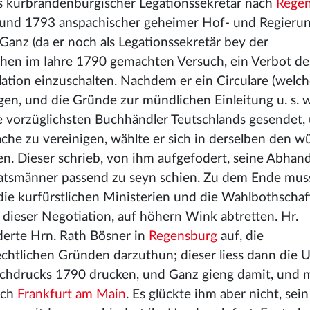
als kurbrandenburgischer Legationssekretär nach
Rege
, und 1793 anspachischer geheimer Hof- und Regierun
 Ganz (da er noch als Legationssekretär bey der
hen im Iahre 1790 gemachten Versuch, ein Verbot de
lation einzuschalten. Nachdem er ein Circulare (welc
n, und die Gründe zur mündlichen Einleitung u. s. w
 vorzüglichsten Buchhändler Teutschlands gesendet, 
ache zu vereinigen, wählte er sich in derselben den w
. Dieser schrieb, von ihm aufgefodert, seine Abhan
aatsmänner passend zu seyn schien. Zu dem Ende muss
die kurfürstlichen Ministerien und die Wahlbothschaf
 dieser Negotiation, auf höhern Wink abtretten. Hr.
oderte Hrn. Rath Bösner in
Regensburg
auf, die
chtlichen Gründen darzuthun; dieser liess dann die U
chdrucks 1790 drucken, und Ganz gieng damit, und m
ach
Frankfurt am Main
. Es glückte ihm aber nicht, se