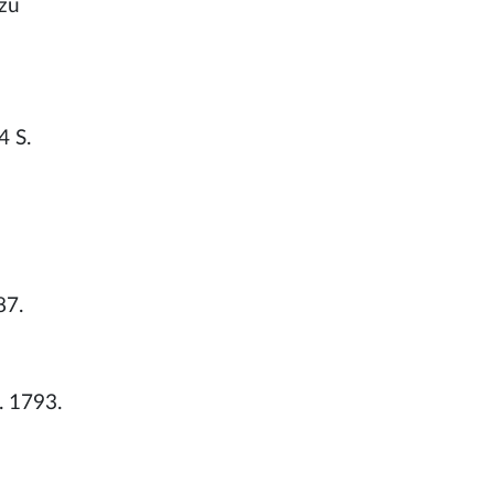
 zu
4 S.
87.
. 1793.