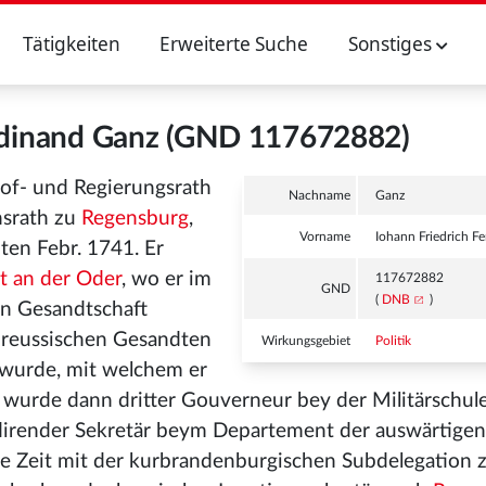
Tätigkeiten
Erweiterte Suche
Sonstiges
erdinand Ganz (GND 117672882)
of- und Regierungsrath
Nachname
Ganz
nsrath zu
Regensburg
,
Vorname
Iohann Friedrich F
en Febr. 1741. Er
t an der Oder
, wo er im
117672882
GND
(
DNB
)
en Gesandtschaft
. preussischen Gesandten
Wirkungsgebiet
Politik
 wurde, mit welchem er
r wurde dann dritter Gouverneur bey der Militärschul
pedirender Sekretär beym Departement der auswärtigen
ige Zeit mit der kurbrandenburgischen Subdelegation 