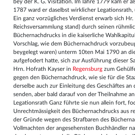
bey der K. G. Visitation. Im Iahre 1779 kam er 
1787 ward er daselbst wirklicher Legationsrath
Ein ganz vorzügliches Verdienst erwarb sich Hr.
Reichsversammlung stand) durch seinen rühmlic
Büchernachdrucks in die kaiserliche Wahlkapitu
Vorschlag, wie dem Büchernachdruck vorzubeuge
beygelegt waren) unterm 10ten Mai 1790 an die
aufgefodert hatte, sich zur Ausführung dieser S
Hrn. Hofrath Kayser in
Regensburg
zum Gehülfen
gegen den Büchernachdruck, wie sie für die St
derselbe auch zur Einleitung des Geschäftes an 
senden, aber bald darauf von der Theilnahme an
Legationsrath Ganz führte sie nun allein fort, f
Unrechtmässigkeit des Büchernachdrucks aus re
der Gründe wegen des Strafbaren des Bücherna
Vollmachten der angesehensten Buchhändler n