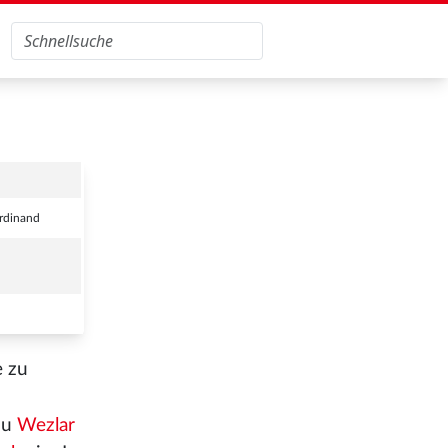
erdinand
e zu
zu
Wezlar