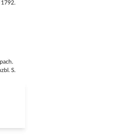
 1792.
spach.
zbl. S.