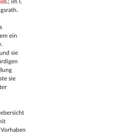
nsb
.; im I.
gsrath.
s
hem ein
.
und sie
ürdigen
dlung
te sie
ter
ebersicht
it
in Vorhaben