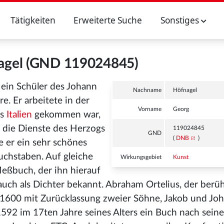
Tätigkeiten
Erweiterte Suche
Sonstiges
agel (GND 119024845)
ein Schüler des Johann
Nachname
Höfnagel
e. Er arbeitete in der
Vorname
Georg
us
Italien
gekommen war,
n die Dienste des Herzogs
119024845
GND
(
DNB
)
e er ein sehr schönes
uchstaben. Auf gleiche
Wirkungsgebiet
Kunst
Meßbuch, der ihn hierauf
auch als Dichter bekannt. Abraham Ortelius, der ber
. 1600 mit Zurücklassung zweier Söhne, Jakob und Joh
592 im 17ten Jahre seines Alters ein Buch nach seine