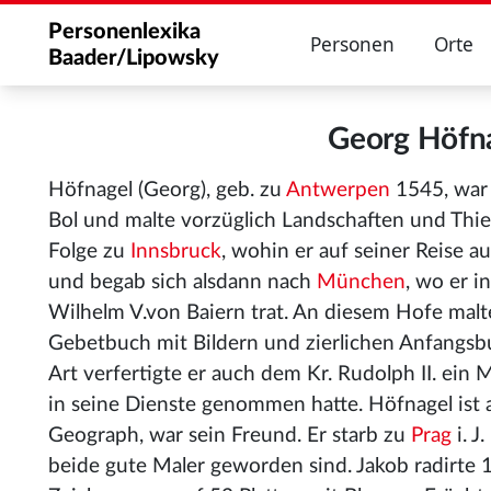
Personenlexika
Personen
Orte
Baader/Lipowsky
Georg Höfn
Höfnagel (Georg), geb. zu
Antwerpen
1545, war 
Bol und malte vorzüglich Landschaften und Thier
Folge zu
Innsbruck
, wohin er auf seiner Reise a
und begab sich alsdann nach
München
, wo er i
Wilhelm V.von Baiern trat. An diesem Hofe malt
Gebetbuch mit Bildern und zierlichen Anfangsb
Art verfertigte er auch dem Kr. Rudolph II. ein 
in seine Dienste genommen hatte. Höfnagel ist 
Geograph, war sein Freund. Er starb zu
Prag
i. J
beide gute Maler geworden sind. Jakob radirte 1