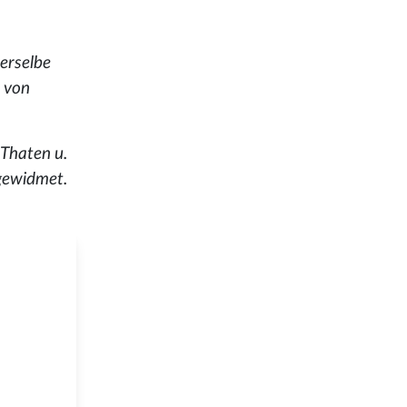
Derselbe
h von
 Thaten u.
gewidmet.