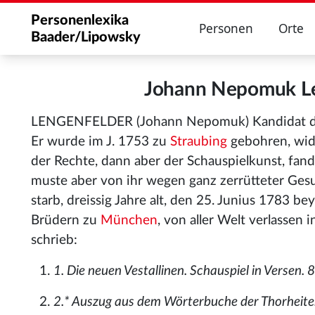
Personenlexika
Personen
Orte
Baader/Lipowsky
Johann Nepomuk Le
LENGENFELDER (Johann Nepomuk) Kandidat d
Er wurde im J. 1753 zu
Straubing
gebohren, wid
der Rechte, dann aber der Schauspielkunst, fand
muste aber von ihr wegen ganz zerrütteter Gesu
starb, dreissig Jahre alt, den 25. Junius 1783 b
Brüdern zu
München
, von aller Welt verlassen 
schrieb:
1. Die neuen Vestallinen. Schauspiel in Versen.
2.* Auszug aus dem Wörterbuche der Thorheiten