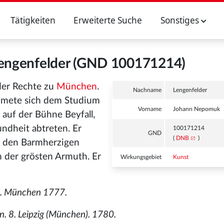
Tätigkeiten
Erweiterte Suche
Sonstiges
ngenfelder (GND 100171214)
er Rechte zu
München
.
Nachname
Lengenfelder
mete sich dem Studium
Vorname
Johann Nepomuk
 auf der Bühne Beyfall,
ndheit abtreten. Er
100171214
GND
(
DNB
)
ey den Barmherzigen
in der grösten Armuth. Er
Wirkungsgebiet
Kunst
 8. München 1777.
. 8. Leipzig (München). 1780.