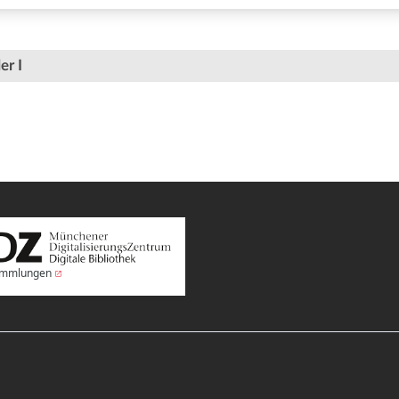
er I
Sammlungen