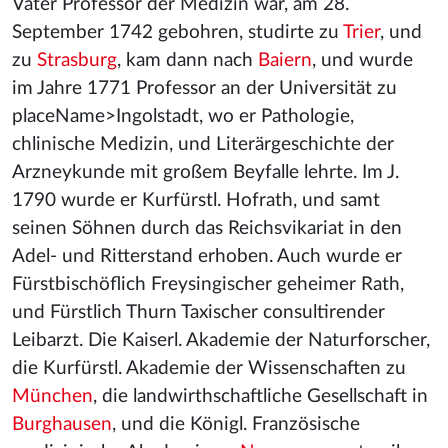
Vater Professor der Medizin war, am 28.
September 1742 gebohren, studirte zu
Trier
, und
zu
Strasburg
, kam dann nach
Baiern
, und wurde
im Jahre 1771 Professor an der Universität zu
placeName>Ingolstadt, wo er Pathologie,
chlinische Medizin, und Literärgeschichte der
Arzneykunde mit großem Beyfalle lehrte. Im J.
1790 wurde er Kurfürstl. Hofrath, und samt
seinen Söhnen durch das Reichsvikariat in den
Adel- und Ritterstand erhoben. Auch wurde er
Fürstbischöflich Freysingischer geheimer Rath,
und Fürstlich Thurn Taxischer consultirender
Leibarzt. Die Kaiserl. Akademie der Naturforscher,
die Kurfürstl. Akademie der Wissenschaften zu
München
, die landwirthschaftliche Gesellschaft in
Burghausen
, und die Königl. Französische