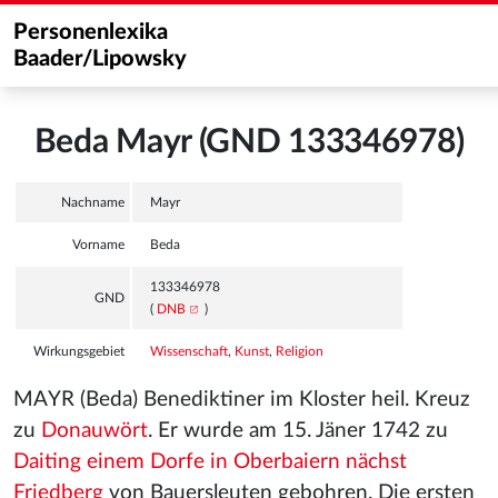
Personenlexika
Baader/Lipowsky
Beda Mayr (GND 133346978)
Nachname
Mayr
Vorname
Beda
133346978
GND
(
DNB
)
Wirkungsgebiet
Wissenschaft
,
Kunst
,
Religion
MAYR (Beda) Benediktiner im Kloster heil. Kreuz
zu
Donauwört
. Er wurde am 15. Jäner 1742 zu
Daiting einem Dorfe in Oberbaiern nächst
Friedberg
von Bauersleuten gebohren. Die ersten