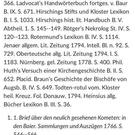
366. Ladvocat’s Handwörterbuch fortges. v. Baur
B. IX. S. 671. Hirschings Stifts und Kloster Lexikon
B. I. S. 1033. Hirschings hist. lit. Handbuch B. V.
Abtheil. 1. S. 145--149. Rötger’s Nekrolog St. IV. S.
120--123. Rotermund’s Lexikon B. IV. S. 1114.
Jenaer allgem. Lit. Zeitung 1794. Intell. Bl. n. 92. S.
729. Oberteutsche allg. Lit. Zeitung 1794. I. S.
1183. Nürnberg. gel. Zeitung 1778. S. 400. Phil.
Huth’s Versuch einer Kirchengeschichte B. II. S.
652. Placid. Braun’s Geschichte der Bischöfe von
Augsb. B. IV. S. 649. Todten-rotul vom. Kloster
heil. Kreuz. Fol. Donauw. 1794. Heinsius allg.
Bücher Lexikon B. III. S. 36.
1. Brief über den neulich gesehenen Kometen: in
den Baier. Sammlungen und Auszügen 1766. S.
546--566.