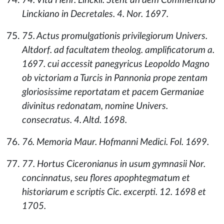
74. Vita Henr. Linckii. Steht an dem Commentario
Linckiano in Decretales. 4. Nor. 1697.
75. Actus promulgationis privilegiorum Univers.
Altdorf. ad facultatem theolog. amplificatorum a.
1697. cui accessit panegyricus Leopoldo Magno
ob victoriam a Turcis in Pannonia prope zentam
gloriosissime reportatam et pacem Germaniae
divinitus redonatam, nomine Univers.
consecratus. 4. Altd. 1698.
76. Memoria Maur. Hofmanni Medici. Fol. 1699.
77. Hortus Ciceronianus in usum gymnasii Nor.
concinnatus, seu flores apophtegmatum et
historiarum e scriptis Cic. excerpti. 12. 1698 et
1705.