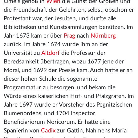
Omeis genoß in
Wien
die Gunst der Großen und
die Freundschaft der Gelehrten, selbst, obschon er
Protestant war, der Jesuiten, und durfte alle
Bibliotheken und Kunstsammlungen benützen. Im
Jahr 1673 kam er über
Prag
nach
Nürnberg
zurück. Im Jahre 1674 wurde ihm an der
Universität zu
Altdorf
die Professur der
Beredsamkeit übertragen, wozu 1677 jene der
Moral, und 1699 der Poesie kam. Auch hatte er an
dieser hohen Schule die sogenannte
Programmatur zu besorgen, und bekam die
Würde eines kaiserlichen Hof- und Pfalzgrafen. Im
Jahre 1697 wurde er Vorsteher des Pegnitzischen
Blumenordens, und 1704 Inspector
Beneficiariorum Noricorum. Er hatte eine
Spanierin von
Cadix
zur Gattin, Nahmens Maria