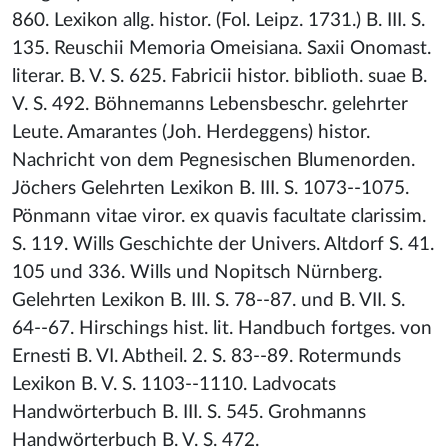
860. Lexikon allg. histor. (Fol. Leipz. 1731.) B. III. S.
135. Reuschii Memoria Omeisiana. Saxii Onomast.
literar. B. V. S. 625. Fabricii histor. biblioth. suae B.
V. S. 492. Böhnemanns Lebensbeschr. gelehrter
Leute. Amarantes (Joh. Herdeggens) histor.
Nachricht von dem Pegnesischen Blumenorden.
Jöchers Gelehrten Lexikon B. III. S. 1073--1075.
Pönmann vitae viror. ex quavis facultate clarissim.
S. 119. Wills Geschichte der Univers. Altdorf S. 41.
105 und 336. Wills und Nopitsch Nürnberg.
Gelehrten Lexikon B. III. S. 78--87. und B. VII. S.
64--67. Hirschings hist. lit. Handbuch fortges. von
Ernesti B. VI. Abtheil. 2. S. 83--89. Rotermunds
Lexikon B. V. S. 1103--1110. Ladvocats
Handwörterbuch B. III. S. 545. Grohmanns
Handwörterbuch B. V. S. 472.