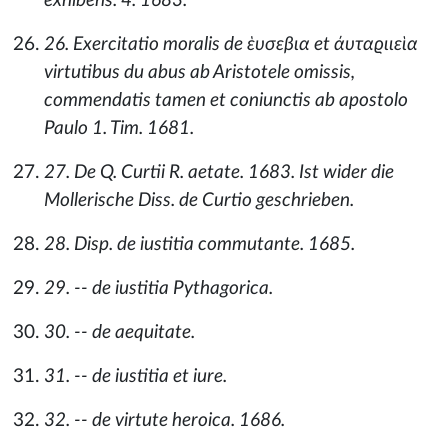
exhibens. 4. 1683.
26. Exercitatio moralis de ὲυσεβια et άυταϱιιεὶα
virtutibus du abus ab Aristotele omissis,
commendatis tamen et coniunctis ab apostolo
Paulo 1. Tim. 1681.
27. De Q. Curtii R. aetate. 1683. Ist wider die
Mollerische Diss. de Curtio geschrieben.
28. Disp. de iustitia commutante. 1685.
29. -- de iustitia Pythagorica.
30. -- de aequitate.
31. -- de iustitia et iure.
32. -- de virtute heroica. 1686.