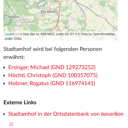
Leaflet
| © Map tiles by BSB MDZ, under CC BY 3.0. Data by OpenStreetMap,
under ODbL
Stadtamhof wird bei folgenden Personen
erwähnt:
Ersinger, Michael (GND 129273252)
Höchtl, Christoph (GND 100357075)
Holzner, Rogatus (GND 116974141)
Externe Links
Stadtamhof in der Ortsdatenbank von
bavarikon