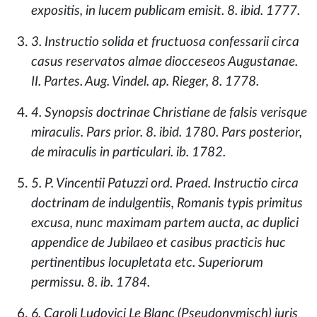
expositis, in lucem publicam emisit. 8. ibid. 1777.
3. Instructio solida et fructuosa confessarii circa
casus reservatos almae diocceseos Augustanae.
II. Partes. Aug. Vindel. ap. Rieger, 8. 1778.
4. Synopsis doctrinae Christiane de falsis verisque
miraculis. Pars prior. 8. ibid. 1780. Pars posterior,
de miraculis in particulari. ib. 1782.
5. P. Vincentii Patuzzi ord. Praed. Instructio circa
doctrinam de indulgentiis, Romanis typis primitus
excusa, nunc maximam partem aucta, ac duplici
appendice de Jubilaeo et casibus practicis huc
pertinentibus locupletata etc. Superiorum
permissu. 8. ib. 1784.
6. Caroli Ludovici Le Blanc (Pseudonymisch) juris