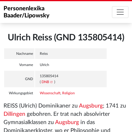
Personenlexika
Baader/Lipowsky
Ulrich Reiss (GND 135805414)
Nachname
Reiss
Vorname
Ulrich
135805414
GND
(
DNB
)
Wirkungsgebiet
Wissenschaft
,
Religion
REISS (Ulrich) Dominikaner zu
Augsburg
; 1741 zu
Dillingen
gebohren. Er trat nach absolvirter
Gymnasialklassen zu
Augsburg
in das
Dominikanerkloster, wo er Philosophie und