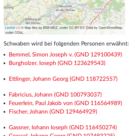
Leaflet
| © Map tiles by BSB MDZ, under CC BY 3.0. Data by OpenStreetMap,
under ODbL
Schwaben wird bei folgenden Personen erwähnt:
Bemmel, Simon Joseph v. (GND 129100439)
Burgholzer, Ioseph (GND 123629543)
Ettlinger, Johann Georg (GND 118722557)
Fabricius, Johann (GND 100793037)
Feuerlein, Paul Jakob von (GND 116564989)
Fischer, Johann (GND 129464929)
Gassner, Iohann Ioseph (GND 116450274)