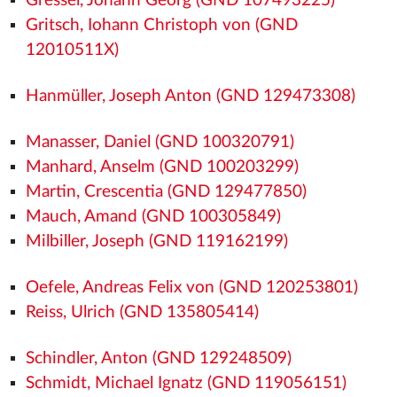
Gressel, Johann Georg (GND 107493225)
Gritsch, Iohann Christoph von (GND
12010511X)
Hanmüller, Joseph Anton (GND 129473308)
Manasser, Daniel (GND 100320791)
Manhard, Anselm (GND 100203299)
Martin, Crescentia (GND 129477850)
Mauch, Amand (GND 100305849)
Milbiller, Joseph (GND 119162199)
Oefele, Andreas Felix von (GND 120253801)
Reiss, Ulrich (GND 135805414)
Schindler, Anton (GND 129248509)
Schmidt, Michael Ignatz (GND 119056151)