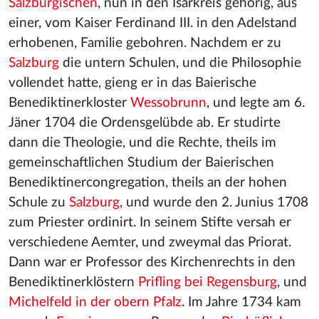
Salzburgischen
, nun in den Isarkreis gehörig, aus
einer, vom Kaiser Ferdinand III. in den Adelstand
erhobenen, Familie gebohren. Nachdem er zu
Salzburg
die untern Schulen, und die Philosophie
vollendet hatte, gieng er in das Baierische
Benediktinerkloster
Wessobrunn
, und legte am 6.
Jäner 1704 die Ordensgelübde ab. Er studirte
dann die Theologie, und die Rechte, theils im
gemeinschaftlichen Studium der Baierischen
Benediktinercongregation, theils an der hohen
Schule zu
Salzburg
, und wurde den 2. Junius 1708
zum Priester ordinirt. In seinem Stifte versah er
verschiedene Aemter, und zweymal das Priorat.
Dann war er Professor des Kirchenrechts in den
Benediktinerklöstern
Prifling bei Regensburg
, und
Michelfeld in der obern Pfalz
. Im Jahre 1734 kam