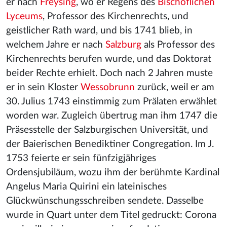
er nach
Freysing
, wo er Regens des
Bischöflichen
Lyceums
, Professor des Kirchenrechts, und
geistlicher Rath ward, und bis 1741 blieb, in
welchem Jahre er nach
Salzburg
als Professor des
Kirchenrechts berufen wurde, und das Doktorat
beider Rechte erhielt. Doch nach 2 Jahren muste
er in sein Kloster
Wessobrunn
zurück, weil er am
30. Julius 1743 einstimmig zum Prälaten erwählet
worden war. Zugleich übertrug man ihm 1747 die
Präsesstelle der Salzburgischen Universität, und
der Baierischen Benediktiner Congregation. Im J.
1753 feierte er sein fünfzigjähriges
Ordensjubiläum, wozu ihm der berühmte Kardinal
Angelus Maria Quirini ein lateinisches
Glückwünschungsschreiben sendete. Dasselbe
wurde in Quart unter dem Titel gedruckt: Corona