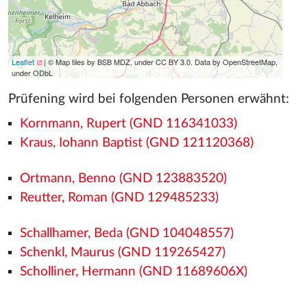
Leaflet
| © Map tiles by BSB MDZ, under CC BY 3.0. Data by OpenStreetMap,
under ODbL
Prüfening wird bei folgenden Personen erwähnt:
Kornmann, Rupert (GND 116341033)
Kraus, Iohann Baptist (GND 121120368)
Ortmann, Benno (GND 123883520)
Reutter, Roman (GND 129485233)
Schallhamer, Beda (GND 104048557)
Schenkl, Maurus (GND 119265427)
Scholliner, Hermann (GND 11689606X)