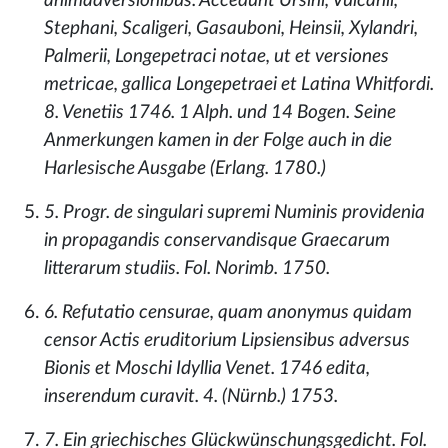
animadversionibus. Accedunt Ursini, Vulcanii,
Stephani, Scaligeri, Gasauboni, Heinsii, Xylandri,
Palmerii, Longepetraci notae, ut et versiones
metricae, gallica Longepetraei et Latina Whitfordi.
8. Venetiis 1746. 1 Alph. und 14 Bogen. Seine
Anmerkungen kamen in der Folge auch in die
Harlesische Ausgabe (Erlang. 1780.)
5. Progr. de singulari supremi Numinis providenia
in propagandis conservandisque Graecarum
litterarum studiis. Fol. Norimb. 1750.
6. Refutatio censurae, quam anonymus quidam
censor Actis eruditorium Lipsiensibus adversus
Bionis et Moschi Idyllia Venet. 1746 edita,
inserendum curavit. 4. (Nürnb.) 1753.
7. Ein griechisches Glückwünschungsgedicht. Fol.