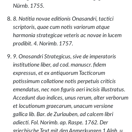
Nürnb. 1755.
8. Notitia novae editionis Onasandri, tactici
scriptoris, quae cum notis variorum atque
harmonia strategicae veteris ac novae in lucem
prodibit. 4. Norimb. 1757.
9. Onosandri Strategicus, sive de imperatoris
institutione liber, ad cod. manuscr. fidem
expressus, et ex antiquorum Tacticorum
potissimum collatione notis perpetuis criticis
emendatus, nec non figuris aeri incisis illustratus.
Accedunt duo indices, unus rerum, alter verborum
et locutionum graecarum, unacum versione
gallica lib. Bar. de Zurlauben, ad calcem libri
adiecti. Fol. Norimb. ap. Raspe. 1762. Der
griechische Text mit den Anmerkungen 1 Alph. u.