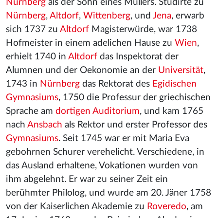
Nürnberg
als der Sohn eines Müllers. Studirte zu
Nürnberg
,
Altdorf
,
Wittenberg
, und
Jena
, erwarb
sich 1737 zu
Altdorf
Magisterwürde, war 1738
Hofmeister in einem adelichen Hause zu
Wien
,
erhielt 1740 in
Altdorf
das Inspektorat der
Alumnen und der Oekonomie an der
Universität
,
1743 in
Nürnberg
das Rektorat des
Egidischen
Gymnasiums
, 1750 die Professur der griechischen
Sprache am
dortigen Auditorium
, und kam 1765
nach
Ansbach
als Rektor und erster Professor des
Gymnasiums
. Seit 1745 war er mit Maria Eva
gebohrnen Schurer verehelicht. Verschiedene, in
das Ausland erhaltene, Vokationen wurden von
ihm abgelehnt. Er war zu seiner Zeit ein
berühmter Philolog, und wurde am 20. Jäner 1758
von der Kaiserlichen Akademie zu
Roveredo
, am