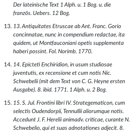
Der lateinische Text 1 Alph. u. 1 Bog. u. die
französ. Uebers. 12 Bog.
13. Antiquitates Etruscae ab Ant. Franc. Gorio
concinnatae, nunc in compendium redactae, ita
quidem, ut Montfauconiani opetis supplementa
haberi possint. Fol. Norimb. 1770.
14. Epicteti Enchiridion, in usum studiosae
juventutis, ex recensione et cum notis Nic.
Schwebelii (mit dem Text von C. G. Heyne ersten
Ausgabe). 8. ibid. 1771. 1 Alph. u. 2 Bog.
15. S. Jul. Frontini libri IV. Strategematicon, cum
selectis Oudendorpii, Tennullii aliorumque notis.
Accedunt J. F. Herelii animadv. criticae, curante N.
Schwebelio, qui et suas adnotationes adjecit. 8.