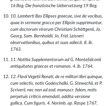
16 Bog. Die französische Uebersetzung 19 Bog.
10. Lamberti Bos Ellipses graecae, sive de vocibus,
quae in sermone gracco per Ellipsin supprimuntur,
cum doctorum virorum Christiani Schöttgenii, Jo.
Georg. Sam. Bernholdii, Jo. Frid. Leisneri
observationibus, quibus et suas adiecit. 8. ib.
1763.
11. Notitia Supplementorum ad G. Montefalconii
antiquitates graecas et romanas. 4. ib. 1764.
12. Flavii Vegetii Renati, de re militari libri quinque,
cum selectis, notis Godeschalki, G. Stewechii, et P.
Scriverii, nec non ad eod. manuscr. fidem, notis
perpetuis criticis emendati, addita versione
gallica. Cum figuris. 4. Norimb. ap. Raspe 1767.