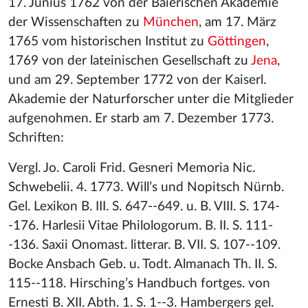
17. Junius 1762 von der Baierischen Akademie
der Wissenschaften zu
München
, am 17. März
1765 vom historischen Institut zu
Göttingen
,
1769 von der lateinischen Gesellschaft zu
Jena
,
und am 29. September 1772 von der Kaiserl.
Akademie der Naturforscher unter die Mitglieder
aufgenohmen. Er starb am 7. Dezember 1773.
Schriften:
Vergl. Jo. Caroli Frid. Gesneri Memoria Nic.
Schwebelii. 4. 1773. Will’s und Nopitsch Nürnb.
Gel. Lexikon B. III. S. 647--649. u. B. VIII. S. 174-
-176. Harlesii Vitae Philologorum. B. II. S. 111-
-136. Saxii Onomast. litterar. B. VII. S. 107--109.
Bocke Ansbach Geb. u. Todt. Almanach Th. II. S.
115--118. Hirsching’s Handbuch fortges. von
Ernesti B. XII. Abth. 1. S. 1--3. Hambergers gel.