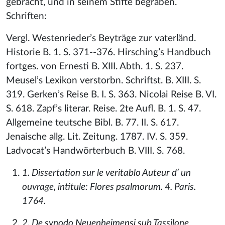
gebracht, und in seinem Stifte begraben.
Schriften:
Vergl. Westenrieder’s Beyträge zur vaterländ.
Historie B. 1. S. 371--376. Hirsching’s Handbuch
fortges. von Ernesti B. XIII. Abth. 1. S. 237.
Meusel’s Lexikon verstorbn. Schriftst. B. XIII. S.
319. Gerken’s Reise B. I. S. 363. Nicolai Reise B. VI.
S. 618. Zapf’s literar. Reise. 2te Aufl. B. 1. S. 47.
Allgemeine teutsche Bibl. B. 77. II. S. 617.
Jenaische allg. Lit. Zeitung. 1787. IV. S. 359.
Ladvocat’s Handwörterbuch B. VIII. S. 768.
1. Dissertation sur le veritablo Auteur d’ un
ouvrage, intitule: Flores psalmorum. 4. Paris.
1764.
2. De synodo Neuenheimensi sub Tassilone