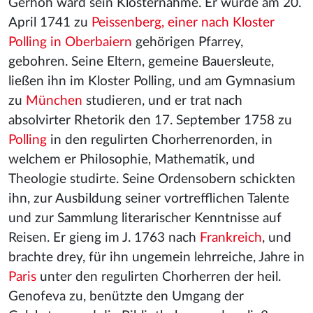
Gerhoh ward sein Klosternahme. Er wurde am 20.
April 1741 zu
Peissenberg, einer nach Kloster
Polling in Oberbaiern
gehörigen Pfarrey,
gebohren. Seine Eltern, gemeine Bauersleute,
ließen ihn im Kloster Polling, und am Gymnasium
zu
München
studieren, und er trat nach
absolvirter Rhetorik den 17. September 1758 zu
Polling
in den regulirten Chorherrenorden, in
welchem er Philosophie, Mathematik, und
Theologie studirte. Seine Ordensobern schickten
ihn, zur Ausbildung seiner vortrefflichen Talente
und zur Sammlung literarischer Kenntnisse auf
Reisen. Er gieng im J. 1763 nach
Frankreich
, und
brachte drey, für ihn ungemein lehrreiche, Jahre in
Paris
unter den regulirten Chorherren der heil.
Genofeva zu, benützte den Umgang der