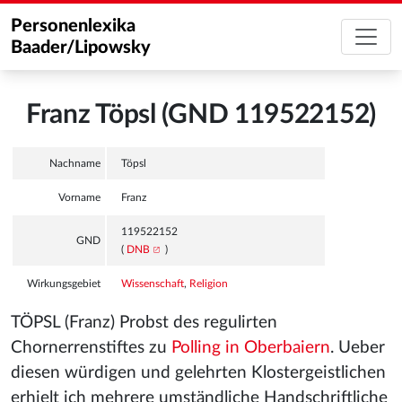
Personenlexika
Baader/Lipowsky
Franz Töpsl (GND 119522152)
Nachname
Töpsl
Vorname
Franz
119522152
GND
(
DNB
)
Wirkungsgebiet
Wissenschaft
,
Religion
TÖPSL (Franz) Probst des regulirten
Chornerrenstiftes zu
Polling in Oberbaiern
. Ueber
diesen würdigen und gelehrten Klostergeistlichen
erhielt ich mehrere umständliche Handschriftliche