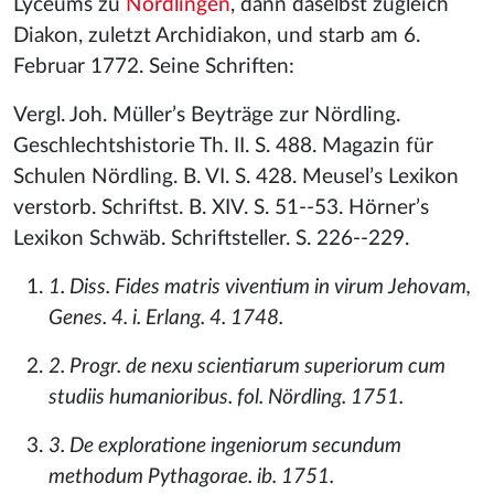
Lyceums zu
Nördlingen
, dann daselbst zugleich
Diakon, zuletzt Archidiakon, und starb am 6.
Februar 1772. Seine Schriften:
Vergl. Joh. Müller’s Beyträge zur Nördling.
Geschlechtshistorie Th. II. S. 488. Magazin für
Schulen Nördling. B. VI. S. 428. Meusel’s Lexikon
verstorb. Schriftst. B. XIV. S. 51--53. Hörner’s
Lexikon Schwäb. Schriftsteller. S. 226--229.
1. Diss. Fides matris viventium in virum Jehovam,
Genes. 4. i. Erlang. 4. 1748.
2. Progr. de nexu scientiarum superiorum cum
studiis humanioribus. fol. Nördling. 1751.
3. De exploratione ingeniorum secundum
methodum Pythagorae. ib. 1751.