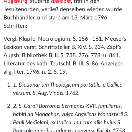
Augsburg
, studirte
daselbst
, trat in den
Jesuitenorden, verließ denselben wieder, wurde
Buchhändler, und starb am 13. März 1796.
Schriften:
Vergl. Klüpfel Necrologium. S. 156--161. Meusel’s
Lexikon verst. Schriftsteller B. XIV. S. 234. Zapf’s
Augsb. Bibliothek B. II. S. 738. 776. 778. u. 861.
Literatur des kath. Teutschl. B. III. S. 86. Anzeiger
allg. liter. 1796. n. 2. S. 19.
1. Dictionarium Theologicum portatile, e Gallico
versum. 8. Aug. Vindel. 1762.
2. S. Caroli Borromei Sermones XVII. familiares,
habiti ad Monachas, vulgo Angelicas Monasterii S.
Pauli Mediolani, ex Italico una cum aliis hujus S.
Praesulis operibus adnexis conversi. Fol. ib. 1758.