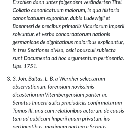
Erschien dann unter folgendem veränderten Titel.
Collatio canonicatuum maiorum, in qua historia
canonicatuum exponitur, dubia Ludewigii et
Boehmeri de precibus primariis Vicariorum Imperii
solvuntur, et verba concordatorum nationis
germanicae de dignitatibus maioribus explicantur,
in tres Sectiones divisa, celci opusculi subiecta
sunt Documenta ad hoc argumentum pertinentia.
Lips. 1751.
3. Joh. Baltas. L. B. a Wernher selectarum
observationum forensium novissimis
dicasteriorum Vitembergensium pariter ac
Senatus Imperii aulici praeiudiciis confirmatarum
Tomus III. una cum relationibus actorum de causis
tam ad publicum Imperii quam privatum ius
pertinentibus, maximam partem e Scriptis