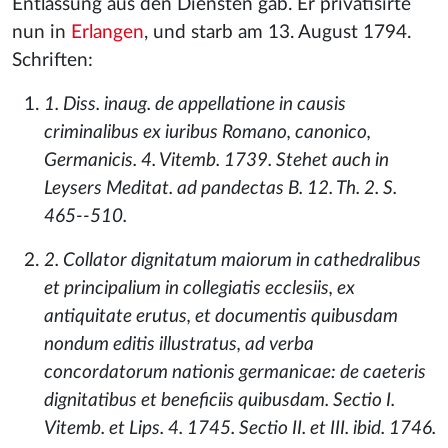
Entlassung aus den Diensten gab. Er privatisirte
nun in
Erlangen
, und starb am 13. August 1794.
Schriften:
1. Diss. inaug. de appellatione in causis
criminalibus ex iuribus Romano, canonico,
Germanicis. 4. Vitemb. 1739. Stehet auch in
Leysers Meditat. ad pandectas B. 12. Th. 2. S.
465--510.
2. Collator dignitatum maiorum in cathedralibus
et principalium in collegiatis ecclesiis, ex
antiquitate erutus, et documentis quibusdam
nondum editis illustratus, ad verba
concordatorum nationis germanicae: de caeteris
dignitatibus et beneficiis quibusdam. Sectio I.
Vitemb. et Lips. 4. 1745. Sectio II. et III. ibid. 1746.