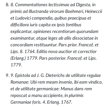
8. Commentationes lectissimae ad Digesta, in
primis ad illustranda virorum Boehmeri, Heineccii
et Ludovici compendia, quibus praecipua et
difficiliora iuris capita ex ipsis fontibus
explicantur, opiniones recentiorum quorundam
examinantur, atque leges ab aliis dissociatae in
concordiam restituuntur. Pars prior. Francof. et
Lips. 8. 1764. Editio nova auctior et correctior
(Erlang.) 1779. Pars posterior. Francof. et Lips.
1779.
9. Epistola ad J. G. Dieterichs de utilitate regulae
Romanae: Ubi rem meam invenio, ibi eam vindico,
et de utilitate germanicae: Manus dans rem
reposcat a manu accipiente, in plurimis
Germaniae foris. 4. Erlang. 1767.