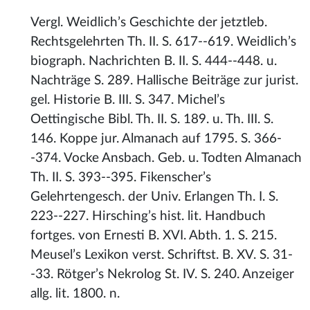
Vergl. Weidlich’s Geschichte der jetztleb.
Rechtsgelehrten Th. II. S. 617--619. Weidlich’s
biograph. Nachrichten B. II. S. 444--448. u.
Nachträge S. 289. Hallische Beiträge zur jurist.
gel. Historie B. III. S. 347. Michel’s
Oettingische Bibl. Th. II. S. 189. u. Th. III. S.
146. Koppe jur. Almanach auf 1795. S. 366-
-374. Vocke Ansbach. Geb. u. Todten Almanach
Th. II. S. 393--395. Fikenscher’s
Gelehrtengesch. der Univ. Erlangen Th. I. S.
223--227. Hirsching’s hist. lit. Handbuch
fortges. von Ernesti B. XVI. Abth. 1. S. 215.
Meusel’s Lexikon verst. Schriftst. B. XV. S. 31-
-33. Rötger’s Nekrolog St. IV. S. 240. Anzeiger
allg. lit. 1800. n.