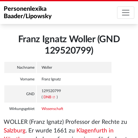
Personenlexika
Baader/Lipowsky
Franz Ignatz Woller (GND
129520799)
Nachname
Woller
Vorname
Franz Ignatz
129520799
GND
(
DNB
)
Wirkungsgebiet
Wissenschaft
WOLLER (Franz Ignatz) Professor der Rechte zu
Salzburg
. Er wurde 1661 zu
Klagenfurth in