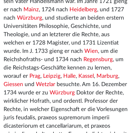
sein Vater Handelsmann war. Im Jahre 1721 gieng
er nach
Mainz
, 1724 nach
Heidelberg
, und 1727
nach
Würzburg
, und studierte an beiden erstern
Universitäten Philosophie, Geschichte, und
Theologie, und an letzterer die Rechte, aus
welchen er 1728 Magister, und 1731 Lizentiat
wurde. Im J. 1733 gieng er nach
Wien
, um die
Reichshofraths- und 1734 nach
Regensburg
, um
die Reichstags-Geschäfte kennen zu lernen,
worauf er
Prag
,
Leipzig
,
Halle
,
Kassel
,
Marburg
,
Giessen
und
Wetzlar
besuchte. Am 16. Dezember
1734 wurde er zu
Würzburg
Doktor der Rechte,
wirklicher Hofrath, und ordentl. Professor der
Rechte, in welcher Eigenschaft er die Vorlesungen
juris feudalis, praxeos supremorum imperii
dicasteriorum et cancellariarum, et praxeos