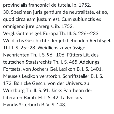
provincialis franconici de tutela. ib. 1752.
30. Specimen juris gentium de neutralitate, et eo,
quod circa eam justum est. Cum subiunctis ex
omnigeno jure parergis. ib. 1752.
Vergl. Göttens gel. Europa Th. III. S. 226--233.
Weidlichs Geschichte der jetztlebenden Rechtsgel.
Thl. I. S. 25--28. Weidlichs zuverlässige
Nachrichten Th. I. S. 96--106. Pütters Lit. des
teutschen Staatsrechts Th. I. S. 465. Adelungs
Fortsetz. von Jöchers Gel. Lexikon B. I. S. 1401.
Meusels Lexikon verstorbn. Schriftsteller B. I. S.
172. Bönicke Gesch. von der Univers. zu
Würzburg Th. II. S. 91. Jäcks Pantheon der
Literaten Bamb. H. I. S. 42. Ladvocats
Handwörterbuch B. V. S. 143.