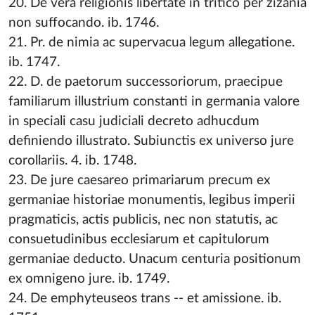
20. De vera religionis libertate in tritico per zizania
non suffocando. ib. 1746.
21. Pr. de nimia ac supervacua legum allegatione.
ib. 1747.
22. D. de paetorum successoriorum, praecipue
familiarum illustrium constanti in germania valore
in speciali casu judiciali decreto adhucdum
definiendo illustrato. Subiunctis ex universo jure
corollariis. 4. ib. 1748.
23. De jure caesareo primariarum precum ex
germaniae historiae monumentis, legibus imperii
pragmaticis, actis publicis, nec non statutis, ac
consuetudinibus ecclesiarum et capitulorum
germaniae deducto. Unacum centuria positionum
ex omnigeno jure. ib. 1749.
24. De emphyteuseos trans -- et amissione. ib.