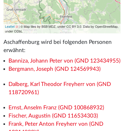
Leaflet
| © Map tiles by BSB MDZ, under CC BY 3.0. Data by OpenStreetMap,
under ODbL
Aschaffenburg wird bei folgenden Personen
erwähnt:
Banniza, Johann Peter von (GND 123434955)
Bergmann, Joseph (GND 124569943)
Dalberg, Karl Theodor Freyherr von (GND
118720961)
Ernst, Anselm Franz (GND 100868932)
Fischer, Augustin (GND 116534303)
Frank, Peter Anton Freyherr von (GND