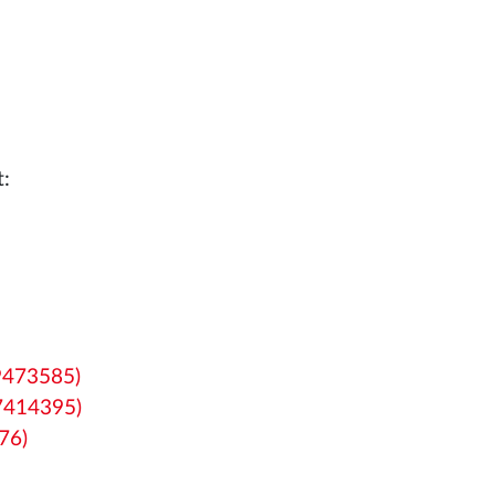
t:
19473585)
17414395)
76)