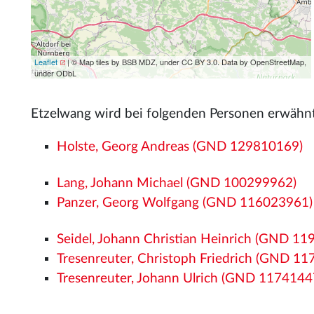
Leaflet
| © Map tiles by BSB MDZ, under CC BY 3.0. Data by OpenStreetMap,
under ODbL
Etzelwang wird bei folgenden Personen erwähn
Holste, Georg Andreas (GND 129810169)
Lang, Johann Michael (GND 100299962)
Panzer, Georg Wolfgang (GND 116023961)
Seidel, Johann Christian Heinrich (GND 1
Tresenreuter, Christoph Friedrich (GND 1
Tresenreuter, Johann Ulrich (GND 1174144