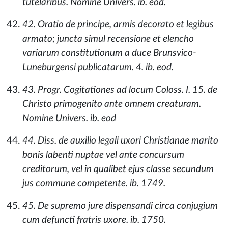
tutelaribus. Nomine Univers. ib. eod.
42. Oratio de principe, armis decorato et legibus
armato; juncta simul recensione et elencho
variarum constitutionum a duce Brunsvico-
Luneburgensi publicatarum. 4. ib. eod.
43. Progr. Cogitationes ad locum Coloss. I. 15. de
Christo primogenito ante omnem creaturam.
Nomine Univers. ib. eod
44. Diss. de auxilio legali uxori Christianae marito
bonis labenti nuptae vel ante concursum
creditorum, vel in qualibet ejus classe secundum
jus commune competente. ib. 1749.
45. De supremo jure dispensandi circa conjugium
cum defuncti fratris uxore. ib. 1750.