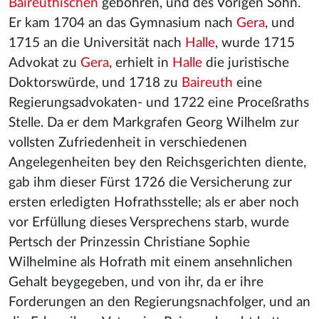
Baireuthischen
gebohren, und des Vorigen Sohn.
Er kam 1704 an das Gymnasium nach
Gera
, und
1715 an die Universität nach
Halle
, wurde 1715
Advokat zu
Gera
, erhielt in
Halle
die juristische
Doktorswürde, und 1718 zu
Baireuth
eine
Regierungsadvokaten- und 1722 eine Proceßraths
Stelle. Da er dem Markgrafen Georg Wilhelm zur
vollsten Zufriedenheit in verschiedenen
Angelegenheiten bey den Reichsgerichten diente,
gab ihm dieser Fürst 1726 die Versicherung zur
ersten erledigten Hofrathsstelle; als er aber noch
vor Erfüllung dieses Versprechens starb, wurde
Pertsch der Prinzessin Christiane Sophie
Wilhelmine als Hofrath mit einem ansehnlichen
Gehalt beygegeben, und von ihr, da er ihre
Forderungen an den Regierungsnachfolger, und an