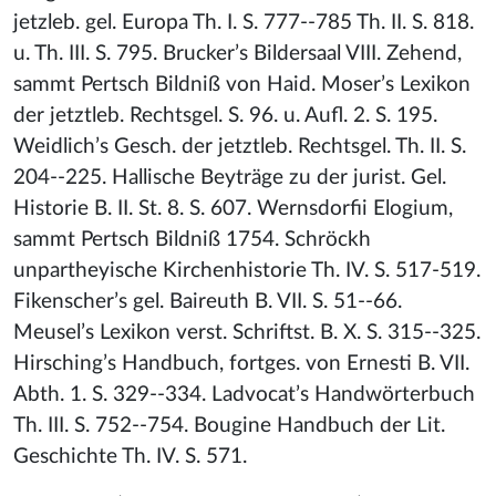
jetzleb. gel. Europa Th. I. S. 777--785 Th. II. S. 818.
u. Th. III. S. 795. Brucker’s Bildersaal VIII. Zehend,
sammt Pertsch Bildniß von Haid. Moser’s Lexikon
der jetztleb. Rechtsgel. S. 96. u. Aufl. 2. S. 195.
Weidlich’s Gesch. der jetztleb. Rechtsgel. Th. II. S.
204--225. Hallische Beyträge zu der jurist. Gel.
Historie B. II. St. 8. S. 607. Wernsdorfii Elogium,
sammt Pertsch Bildniß 1754. Schröckh
unpartheyische Kirchenhistorie Th. IV. S. 517-519.
Fikenscher’s gel. Baireuth B. VII. S. 51--66.
Meusel’s Lexikon verst. Schriftst. B. X. S. 315--325.
Hirsching’s Handbuch, fortges. von Ernesti B. VII.
Abth. 1. S. 329--334. Ladvocat’s Handwörterbuch
Th. III. S. 752--754. Bougine Handbuch der Lit.
Geschichte Th. IV. S. 571.