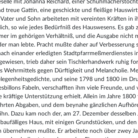
rgeselle mit Johanna Reichard, einer Schuhmacherstocht
und treue Gattin, eine geschickte und fleißige Hauswirt
Vater und Sohn arbeiteten mit vereinten Kräften in i
ich, so wie jedes Bedürfniß des Hauswesens. Es gab 
mmer im gehörigen Verhältniß, und die Ausgabe nicht m
der man lebte. Pracht mußte daher auf Verbesserung 
nach einander erledigten Stadtpfarrmeßmerdienstes i
ewiesen, trieb daher sein Tischlerhandwerk ruhig for
es Wehrmittels gegen Dürftigkeit und Melancholie. M
elegenheitsgedichte, und seine 1798 und 1800 im Dr
illons Fabeln, verschafften ihm viele Freunde, und 
äftige Unterstützung erhielt. Allein im Jahre 1800 f
ehrten Abgaben, und dem beynahe gänzlichen Aufhöre
ihn. Dazu kam noch der, am 27. Dezember desselben 
z baufälliges Haus, mit einigen Grundstücken, und den
n übernehmen mußte. Er arbeitete noch über zwey Ja