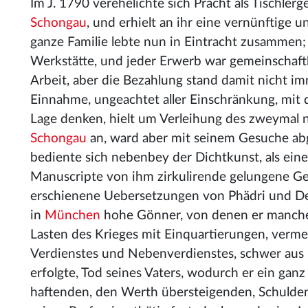
Im J. 1790 verehelichte sich Pracht als Tischle
Schongau
, und erhielt an ihr eine vernünftige 
ganze Familie lebte nun in Eintracht zusammen; 
Werkstätte, und jeder Erwerb war gemeinschaftl
Arbeit, aber die Bezahlung stand damit nicht i
Einnahme, ungeachtet aller Einschränkung, mit 
Lage denken, hielt um Verleihung des zweymal 
Schongau
an, ward aber mit seinem Gesuche abg
bediente sich nebenbey der Dichtkunst, als ein
Manuscripte von ihm zirkulirende gelungene G
erschienene Uebersetzungen von Phädri und Desb
in
München
hohe Gönner, von denen er manche kr
Lasten des Krieges mit Einquartierungen, verm
Verdienstes und Nebenverdienstes, schwer aus 
erfolgte, Tod seines Vaters, wodurch er ein gan
haftenden, den Werth übersteigenden, Schulde