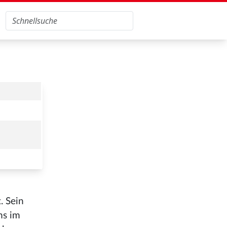
. Sein
ms im