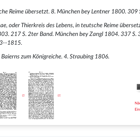
utsche Reime übersetzt. 8. München bey Lentner 1800. 309 
itae, oder Thierkreis des Lebens, in teutsche Reime übersetz
803. 217 S. 2ter Band. München bey Zangl 1804. 337 S. 
13--1815.
 Baierns zum Königreiche. 4. Straubing 1806.
Nä
Ein