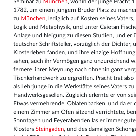
Seminar zu
München
, wohin der junge Pracht 1
1782, um einem jüngern Bruder Platz zu machen
zu
München
, lediglich auf Kosten seines Vater
Logik und Metaphysik, und unter Caietan Fische
Anlage und Neigung zu diesen Studien, und er üb
teutscher Schriftsteller, vorzüglich der Dichter
Klosterleben fanden, und ihre einzige Hoffnung,
sahen, auch ihr Vermögen ganz unzureichend war,
fernere, ihrer Meynung nach ohnehin ganz ver
Tischlerhandwerk zu ergreiffen. Pracht trat als
als Lehrjunge in die Werkstätte seines Vaters zu
Handwerksgesellen. Zugleich erlernte er von sei
Etwas vermehrende, Oblatenbacken, und da er di
einem Zimmer am Ofen sitzend verrichtete, be
Sonntagen und Feyerabenden las er immer gute 
Klosters
Steingaden
, und des damaligen Schong