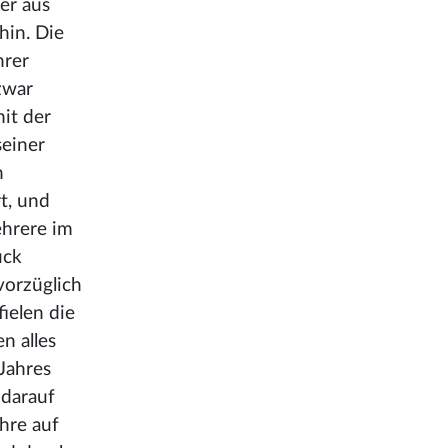
er aus
hin. Die
hrer
zwar
it der
seiner
n
t, und
ehrere im
uck
vorzüglich
ielen die
n alles
Jahres
 darauf
hre auf