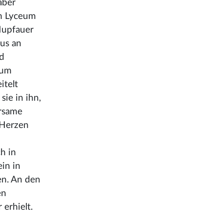
aber
am Lyceum
 Hupfauer
aus an
nd
zum
itelt
ie in ihn,
hrsame
 Herzen
h in
in in
en. An den
en
erhielt.