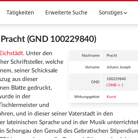
Tätigkeiten
Erweiterte Suche
Sonstiges
 Pracht (GND 100229840)
Eichstädt
. Unter den
Nachname
Pracht
er Schriftsteller, welche
Vorname
Johann Joseph
inem, seiner Schicksale
zug aus dieser
100229840
GND
(
DNB
)
nen Blatte gedruckt,
wurde in der
Wirkungsgebiet
Kunst
 Tischlermeister und
en, und in dieser seiner Vaterstadt in den
 lateinischen Sprache und in der Musik unterrichtet
t in Schongau den Genuß des Gebratischen Stipendiu