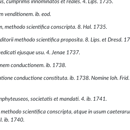
tus, cumprimis innominatos et reales. 4. Lips. 1735.
em venditionem. ib. eod.
um, methodo scientifica conscripta. 8. Hal. 1735.
uditorii methodo scientifica proposita. 8. Lips. et Dresd. 1
raedicati ejusque usu. 4. Jenae 1737.
ionem conductionem. ib. 1738.
catione conductione constituta. ib. 1738. Nomine Ioh. Frid.
mphyteuseos, societatis et mandati. 4. ib. 1741.
um, methodo scientifica conscripta, atque in usum caeterar
I. ib. 1740.