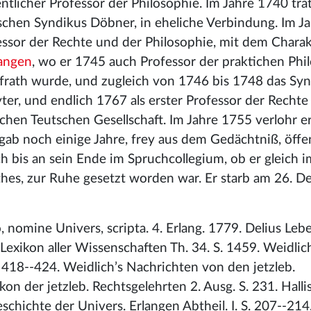
tlicher Professor der Philosophie. Im Jahre 1740 trat
schen Syndikus Döbner, in eheliche Verbindung. Im J
fessor der Rechte und der Philosophie, mit dem Charak
langen
, wo er 1745 auch Professor der praktichen Phi
Hofrath wurde, und zugleich von 1746 bis 1748 das Syn
yter, und endlich 1767 als erster Professor der Rechte
schen Teutschen Gesellschaft. Im Jahre 1755 verlohr e
 gab noch einige Jahre, frey aus dem Gedächtniß, öffe
h bis an sein Ende im Spruchcollegium, ob er gleich i
hes, zur Ruhe gesetzt worden war. Er starb am 26. 
o, nomine Univers, scripta. 4. Erlang. 1779. Delius Le
 Lexikon aller Wissenschaften Th. 34. S. 1459. Weidlic
S. 418--424. Weidlich’s Nachrichten von den jetzleb.
kon der jetzleb. Rechtsgelehrten 2. Ausg. S. 231. Halli
Geschichte der Univers. Erlangen Abtheil. I. S. 207--214