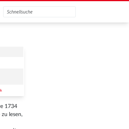
ik
hre 1734
 zu lesen,