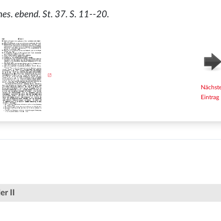
s. ebend. St. 37. S. 11--20.
Nächst
Eintrag
er II