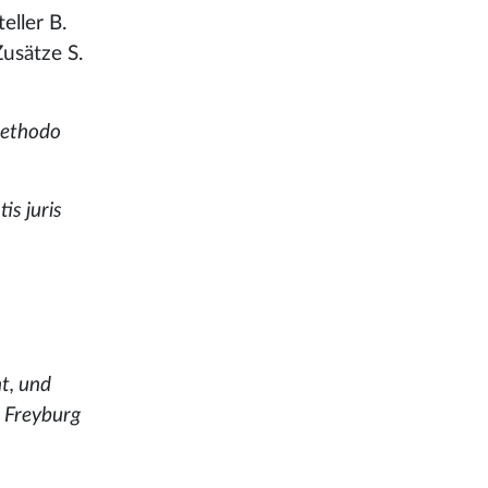
eller B.
usätze S.
methodo
is juris
t, und
. Freyburg