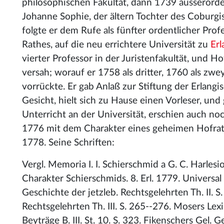
philosophischen Fakultät, dann 1739 ausserorden
Johanne Sophie, der ältern Tochter des Coburgi
folgte er dem Rufe als fünfter ordentlicher Pro
Rathes, auf die neu errichtere Universität zu
Er
vierter Professor in der Juristenfakultät, und 
versah; worauf er 1758 als dritter, 1760 als zwe
vorrückte. Er gab Anlaß zur Stiftung der Erlangi
Gesicht, hielt sich zu Hause einen Vorleser, und
Unterricht an der Universität, erschien auch noc
1776 mit dem Charakter eines geheimen Hofrat
1778. Seine Schriften:
Vergl. Memoria I. I. Schierschmid a G. C. Harlesi
Charakter Schierschmids. 8. Erl. 1779. Universal
Geschichte der jetzleb. Rechtsgelehrten Th. II. 
Rechtsgelehrten Th. III. S. 265--276. Mosers Lexi
Beyträge B. III. St. 10. S. 323. Fikenschers Gel. 