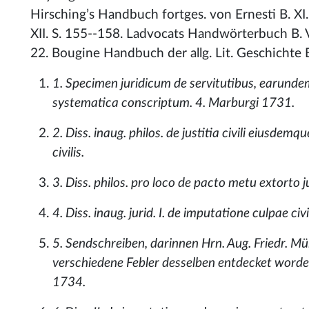
Hirsching’s Handbuch fortges. von Ernesti B. XI. 
XII. S. 155--158. Ladvocats Handwörterbuch B. V
22. Bougine Handbuch der allg. Lit. Geschichte B.
1. Specimen juridicum de servitutibus, earund
systematica conscriptum. 4. Marburgi 1731.
2. Diss. inaug. philos. de justitia civili eiusdem
civilis.
3. Diss. philos. pro loco de pacto metu extorto j
4. Diss. inaug. jurid. I. de imputatione culpae civi
5. Sendschreiben, darinnen Hrn. Aug. Friedr. Mü
verschiedene Febler desselben entdecket worde
1734.