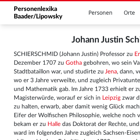
Personenlexika
Personen
Orte
Baader/Lipowsky
Johann Justin Sc
SCHIERSCHMID (Johann Justin) Professor zu
E
Dezember 1707 zu
Gotha
gebohren, wo sein Va
Stadtbataillon war, und studirte zu
Jena
, dann, 
wo er 3 Jahre verweilte, und zugleich Privatunte
und Mathematik gab. Im Jahre 1733 erhielt er 
Magisterwürde, worauf er sich in
Leipzig
zwar di
zu halten, erwarb, aber damit wenig Glück macht
Eifer der Wolfischen Philosophie, welche noch v
bekam er zu
Halle
das Doktorat der Rechte, und
ward im folgenden Jahre zugleich Sachsen-Eise