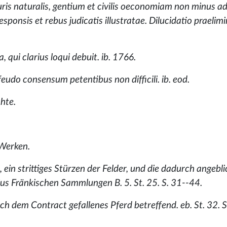
is naturalis, gentium et civilis oeconomiam non minus ad
onsis et rebus judicatis illustratae. Dilucidatio praelimin
 qui clarius loqui debuit. ib. 1766.
eudo consensum petentibus non difficili. ib. eod.
hte.
Werken.
in strittiges Stürzen der Felder, und die dadurch angebli
ius Fränkischen Sammlungen B. 5. St. 25. S. 31--44.
ch dem Contract gefallenes Pferd betreffend. eb. St. 32. 