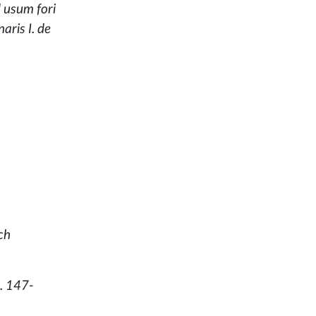
 usum fori
aris I. de
ch
S. 147-