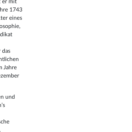
 er mit
ahre 1743
ter eines
losophie,
dikat
r das
ntlichen
m Jahre
Dezember
ben und
h’s
sche
.