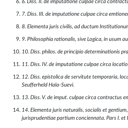
6. Diss. II. de imputatione culpae circa contrac
7. Diss. III. de imputatione culpae circa emtion
8. Elementa juris civilis, ad ductum Institution
9. Philosophia rationalis, sive Logica, in usum a
10. Diss. philos. de principio determinationis p
11. Diss. IV. de imputatione culpae circa locat
12. Diss. epistolica de servitute temporaria, lo
Seufferheld Hala-Suevi.
13. Diss. V. de imput. culpae circa contractus e
14. Elementa juris naturalis, socialis et genti
jurisprudentiae partium conciennata. Pars I. et I