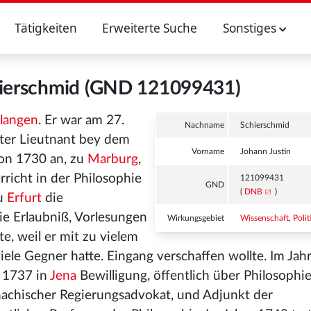
Tätigkeiten
Erweiterte Suche
Sonstiges
hierschmid (GND 121099431)
rlangen
. Er war am 27.
Nachname
Schierschmid
ter Lieutnant bey dem
Vorname
Johann Justin
von 1730 an, zu
Marburg
,
rricht in der Philosophie
121099431
GND
(
DNB
)
zu
Erfurt
die
e Erlaubniß, Vorlesungen
Wirkungsgebiet
Wissenschaft
,
Polit
e, weil er mit zu vielem
iele Gegner hatte. Eingang verschaffen wollte. Im Ja
 1737 in
Jena
Bewilligung, öffentlich über Philosophie
nachischer Regierungsadvokat, und Adjunkt der