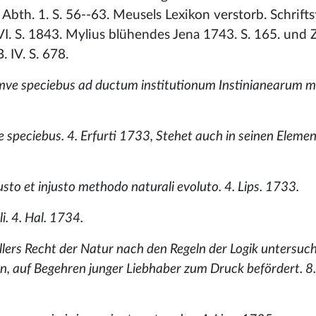
Abth. 1. S. 56--63. Meusels Lexikon verstorb. Schriftst
I. S. 1843. Mylius blühendes Jena 1743. S. 165. und Z
 IV. S. 678.
emve speciebus ad ductum institutionum Instinianearum 
que speciebus. 4. Erfurti 1733, Stehet auch in seinen Element
usto et injusto methodo naturali evoluto. 4. Lips. 1733.
li. 4. Hal. 1734.
llers Recht der Natur nach den Regeln der Logik untersuch
n, auf Begehren junger Liebhaber zum Druck befördert. 8