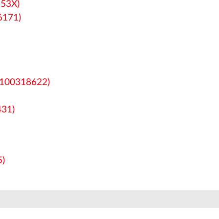
553X)
6171)
 100318622)
431)
5)