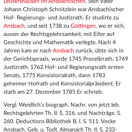
Leutershausen im Ansbachischen
. Sein Vater
Johann Christoph Schnitzlein war Ansbachischer
Hof- Regierungs- und Justizrath. Er studirte zu
Ansbach
, und seit 1738 zu
Göttingen
, wo er sich,
ausser der Rechtsgelehrsamkeit, mit Eifer auf
Geschichte und Mathematik verlegte. Nach 4
Jahren kam er nach
Ansbach
zurück, übte sich in
der Gerichtspraxis, wurde 1745 Proceßrrath, 1749
Justizrath, 1762 Hof- und Regierungsrath ersten
Senats, 1775 Konsistorialrath, dann 1783
geheimer Hofrath und Konsistorialpräsident. Er
starb am 27. Dezember 1785 Er schrieb:
Vergl. Weidlich’s biograph. Nachr. von jetzt leb.
Rechtsgelehrten Th. II. S. 316. und Nachträge. S.
260. Deductions Bibliothek B. I. S. 511. Vocke
Ansbach. Geb. u. Todt. Almanach Th. II. S. 233-