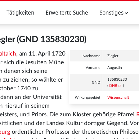
Tätigkeiten
Erweiterte Suche
Sonstiges
egler (GND 135830230)
altaich
; am 11. April 1720
Nachname
Ziegler
r sich die Jesuiten Mühe
Vorname
Augustin
n denen sich seine
n zu ziehen; so wählte er
135830230
GND
(
DNB
)
Oktober 1740 zu
 dann an der Universität
Wirkungsgebiet
Wissenschaft
h hierauf in seinem
isters, und Priors. Die zum Kloster gehörige Pfarrei
sittlichen und der Landes Kultur dortiger Gegend. Vo
burg
ordentlicher Professor der theoretischen Philos