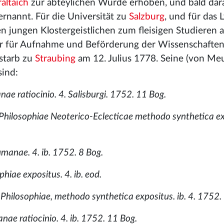
altaich
zur abteylichen Würde erhoben, und bald da
ernannt. Für die Universität zu
Salzburg
, und für das
nen jungen Klostergeistlichen zum fleisigen Studieren 
r für Aufnahme und Beförderung der Wissenschaften.
 starb zu
Straubing
am 12. Julius 1778. Seine (von Me
sind:
ae ratiocinio. 4. Salisburgi. 1752. 11 Bog.
 Philosophiae Neoterico-Eclecticae methodo synthetica ex
umanae. 4. ib. 1752. 8 Bog.
hiae expositus. 4. ib. eod.
Philosophiae, methodo synthetica expositus. ib. 4. 1752.
ae ratiocinio. 4. ib. 1752. 11 Bog.