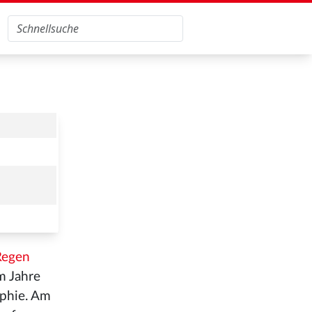
Regen
m Jahre
ophie. Am