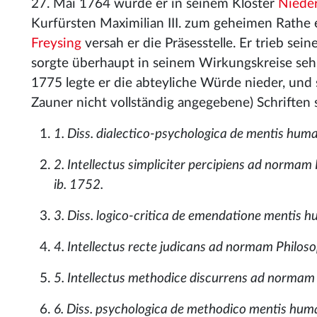
27. Mai 1764 wurde er in seinem Kloster
Nieder
Kurfürsten Maximilian III. zum geheimen Rathe 
Freysing
versah er die Präsesstelle. Er trieb sei
sorgte überhaupt in seinem Wirkungskreise seh
1775 legte er die abteyliche Würde nieder, und
Zauner nicht vollständig angegebene) Schriften 
1. Diss. dialectico-psychologica de mentis human
2. Intellectus simpliciter percipiens ad normam
ib. 1752.
3. Diss. logico-critica de emendatione mentis h
4. Intellectus recte judicans ad normam Philosop
5. Intellectus methodice discurrens ad normam 
6. Diss. psychologica de methodico mentis human