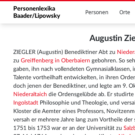
Personenlexika
Personen
Orte
Baader/Lipowsky
Augustin Zi
ZIEGLER (Augustin) Benediktiner Abt zu
Nieder
zu
Greiffenberg in Oberbaiern
gebohren. So seh
gaben, ihn nach vollendeten Gymnasialklassen, i
Talente vortheilhaft entwickelten, in ihren Orde
doch jenen der Benediktiner, und legte am 9. 
Niederaltaich
die Ordensgelübde ab. Er studirte
Ingolstadt
Philosophie und Theologie, und versa
Kloster die Aemter eines Professors, Novitzenme
versah er mehrere Jahre lang zum Vortheile der 
1751 bis 1753 war er an der Universität zu
Salz