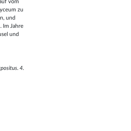
rauf vom
 Lyceum zu
an, und
 Im Jahre
usel und
positus. 4.