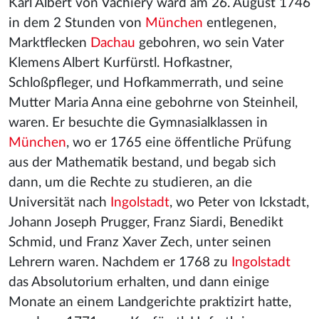
Karl Albert von Vachiery ward am 26. August 1746
in dem 2 Stunden von
München
entlegenen,
Marktflecken
Dachau
gebohren, wo sein Vater
Klemens Albert Kurfürstl. Hofkastner,
Schloßpfleger, und Hofkammerrath, und seine
Mutter Maria Anna eine gebohrne von Steinheil,
waren. Er besuchte die Gymnasialklassen in
München
, wo er 1765 eine öffentliche Prüfung
aus der Mathematik bestand, und begab sich
dann, um die Rechte zu studieren, an die
Universität nach
Ingolstadt
, wo Peter von Ickstadt,
Johann Joseph Prugger, Franz Siardi, Benedikt
Schmid, und Franz Xaver Zech, unter seinen
Lehrern waren. Nachdem er 1768 zu
Ingolstadt
das Absolutorium erhalten, und dann einige
Monate an einem Landgerichte praktizirt hatte,